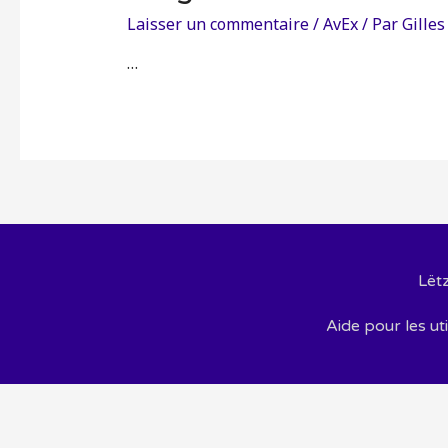
Laisser un commentaire
/
AvEx
/ Par
Gilles
…
Lët
Aide pour les uti