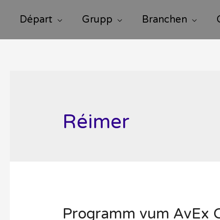
Départ
Grupp
Branchen
Réimer
Programm vum AvEx 