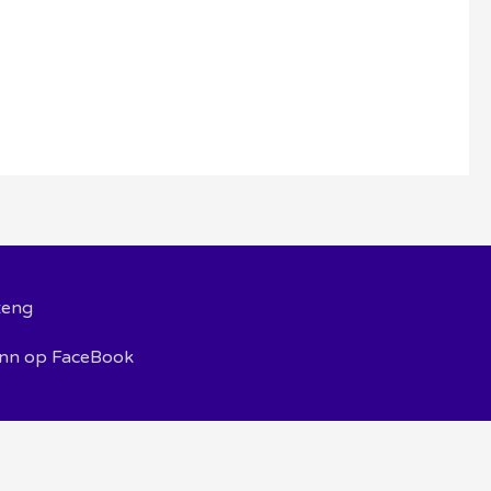
teng
inn op FaceBook