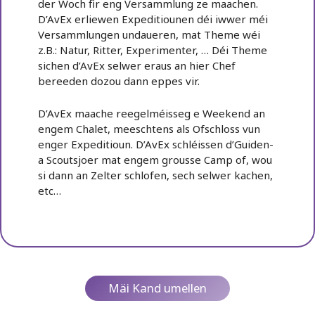
der Woch fir eng Versammlung ze maachen.
D’AvEx erliewen Expeditiounen déi iwwer méi
Versammlungen undaueren, mat Theme wéi
z.B.: Natur, Ritter, Experimenter, … Déi Theme
sichen d’AvEx selwer eraus an hier Chef
bereeden dozou dann eppes vir.
D’AvEx maache reegelméisseg e Weekend an
engem Chalet, meeschtens als Ofschloss vun
enger Expeditioun. D’AvEx schléissen d’Guiden-
a Scoutsjoer mat engem grousse Camp of, wou
si dann an Zelter schlofen, sech selwer kachen,
etc…
Mäi Kand umellen