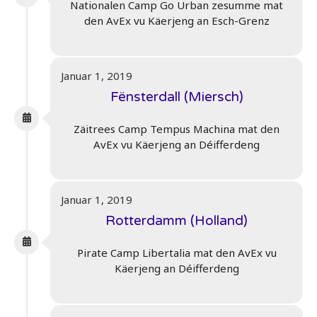
Nationalen Camp Go Urban zesumme mat
den AvEx vu Käerjeng an Esch-Grenz
Januar 1, 2019
Fënsterdall (Miersch)
Zäitrees Camp Tempus Machina mat den
AvEx vu Käerjeng an Déifferdeng
Januar 1, 2019
Rotterdamm (Holland)
Pirate Camp Libertalia mat den AvEx vu
Käerjeng an Déifferdeng