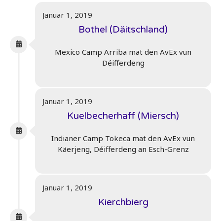
Januar 1, 2019
Bothel (Däitschland)
Mexico Camp Arriba mat den AvEx vun
Déifferdeng
Januar 1, 2019
Kuelbecherhaff (Miersch)
Indianer Camp Tokeca mat den AvEx vun
Käerjeng, Déifferdeng an Esch-Grenz
Januar 1, 2019
Kierchbierg