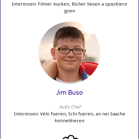
Interessen: Filmer kucken, Bicher liesen a spazéiere
goen
Jim Buso
AvEx Chef
Interessen: Vëlo fueren, Schi fueren, an nei Saache
kenneléieren