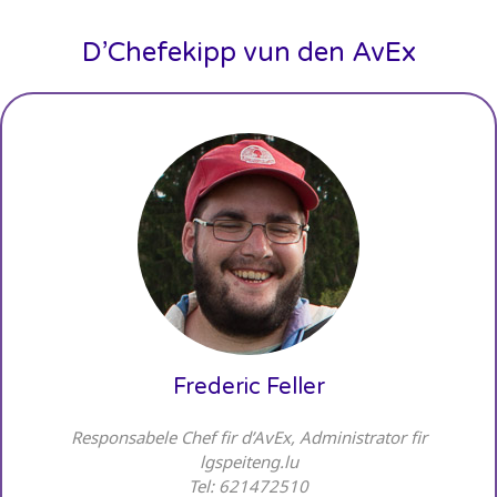
D’Chefekipp vun den AvEx
Frederic Feller
Responsabele Chef fir d’AvEx, Administrator fir
lgspeiteng.lu
Tel: 621472510