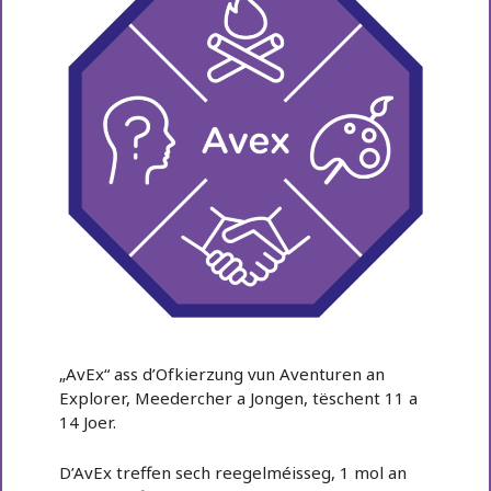
„AvEx“ ass d’Ofkierzung vun Aventuren an
Explorer, Meedercher a Jongen, tëschent 11 a
14 Joer.
D’AvEx treffen sech reegelméisseg, 1 mol an