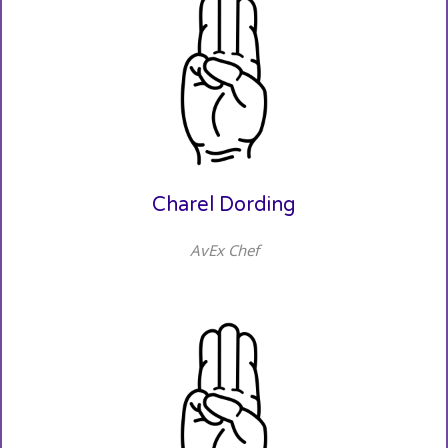
Charel Dording
AvEx Chef