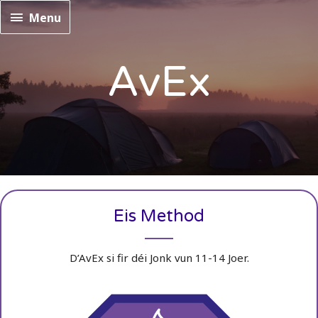
Menu
Menu
AvEx
Eis Method
D’AvEx si fir déi Jonk vun 11-14 Joer.