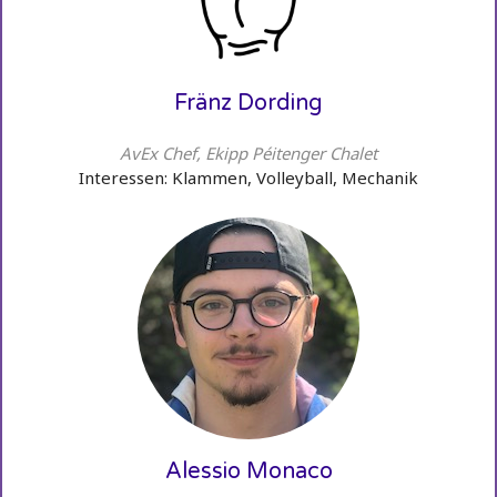
Fränz Dording
AvEx Chef, Ekipp Péitenger Chalet
Interessen: Klammen, Volleyball, Mechanik
Alessio Monaco