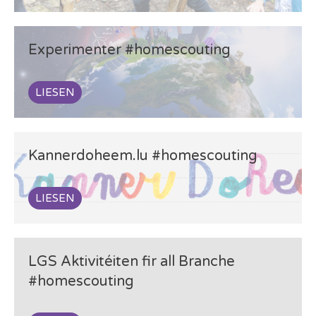
Experimenter #homescouting
LIESEN
Kannerdoheem.lu #homescouting
LIESEN
LGS Aktivitéiten fir all Branche
#homescouting