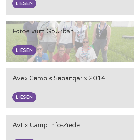
LIESEN
Fotoe vum GoUrban
LIESEN
Avex Camp « Sabanqar » 2014
LIESEN
AvEx Camp Info-Ziedel