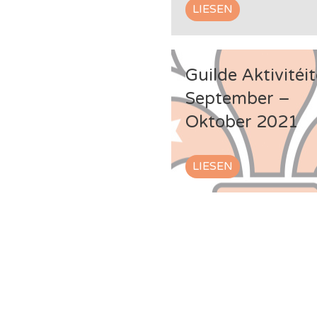
LIESEN
Guilde Aktivitéi
September –
Oktober 2021
LIESEN