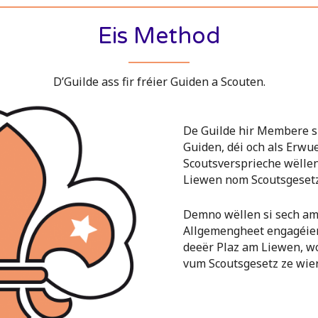
Eis Method
D’Guilde ass fir fréier Guiden a Scouten.
De Guilde hir Membere si
Guiden, déi och als Erw
Scoutsversprieche wëllen
Liewen nom Scoutsgesetz
Demno wëllen si sech am
Allgemengheet engagéier
deeër Plaz am Liewen, wo
vum Scoutsgesetz ze wie