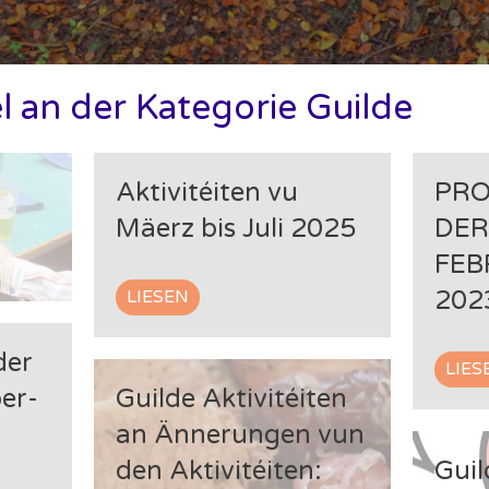
l an der Kategorie Guilde
Aktivitéiten vu
PR
Mäerz bis Juli 2025
DER
FEB
202
LIESEN
der
LIES
er-
Guilde Aktivitéiten
an Ännerungen vun
den Aktivitéiten:
Guil