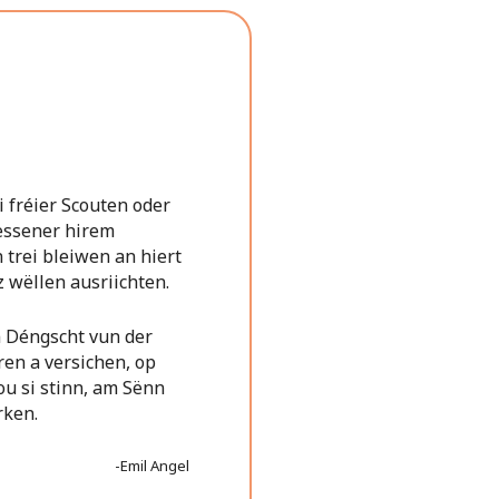
 fréier Scouten oder
uessener hirem
 trei bleiwen an hiert
 wëllen ausriichten.
 Déngscht vun der
en a versichen, op
u si stinn, am Sënn
rken.
-Emil Angel