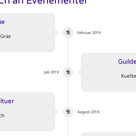
ich an Evenementer
ie
Februar 2019
 Gras
Guilde
Juli 2019
Kuelbe
ltuer
August 2019
ch