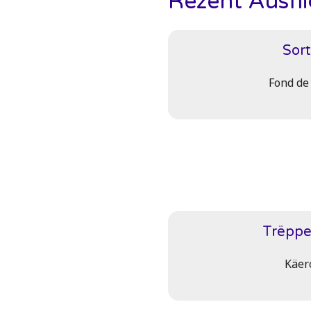
Rezent Ausfl
Sort
Fond de
Trëppe
Käer