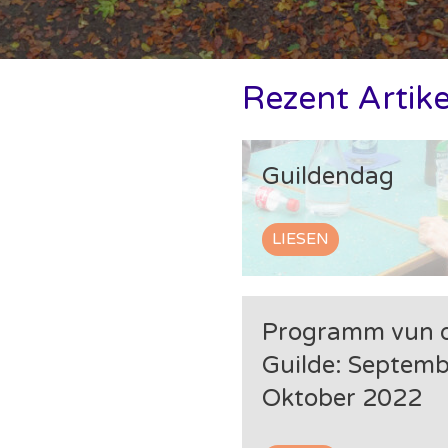
Rezent Artike
Guildendag
LIESEN
Programm vun 
Guilde: Septemb
Oktober 2022