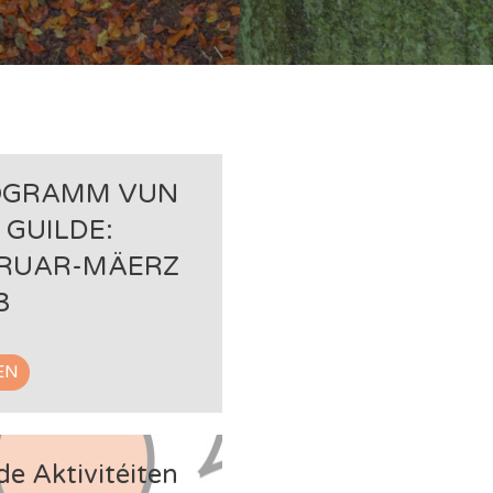
OGRAMM VUN
 GUILDE:
RUAR-MÄERZ
3
EN
de Aktivitéiten