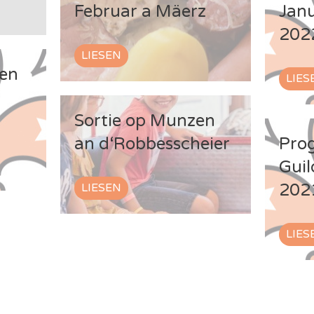
Februar a Mäerz
Janu
202
LIESEN
ten
LIES
Sortie op Munzen
an d‘Robbesscheier
Pro
Guil
202
LIESEN
LIES