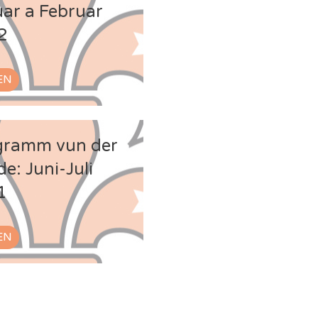
ar a Februar
2
EN
gramm vun der
de: Juni-Juli
1
EN