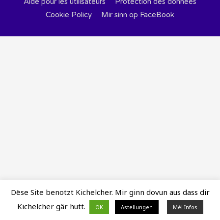
Aide pour les utilisateurs
Protection des données
Cookie Policy
Mir sinn op FaceBook
Dëse Site benotzt Kichelcher. Mir ginn dovun aus dass dir
Kichelcher gär hutt.
OK
Astellungen
Méi Infos