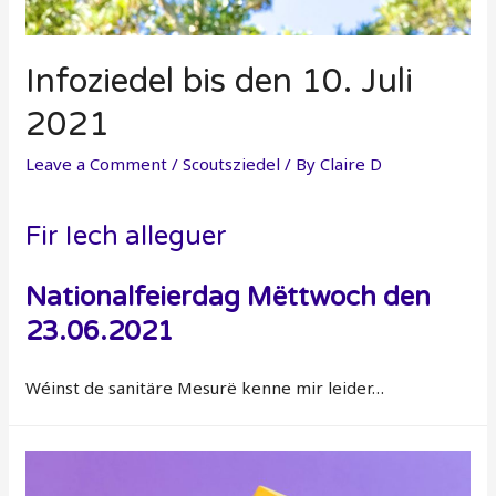
Infoziedel bis den 10. Juli
2021
Leave a Comment
/
Scoutsziedel
/ By
Claire D
Fir Iech alleguer
Nationalfeierdag Mëttwoch den
23.06.2021
Wéinst de sanitäre Mesurë kenne mir leider…