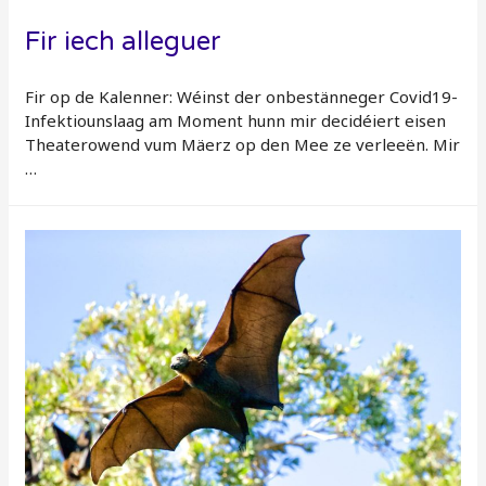
Fir iech alleguer
Fir op de Kalenner: Wéinst der onbestänneger Covid19-
Infektiounslaag am Moment hunn mir decidéiert eisen
Theaterowend vum Mäerz op den Mee ze verleeën. Mir
…