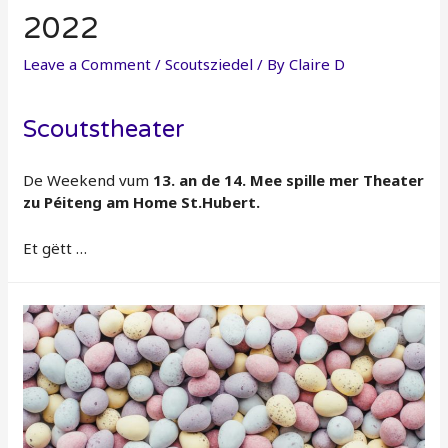
2022
Leave a Comment
/
Scoutsziedel
/ By
Claire D
Scoutstheater
De Weekend vum
13. an de 14. Mee spille mer Theater
zu Péiteng am Home St.Hubert.
Et gëtt …