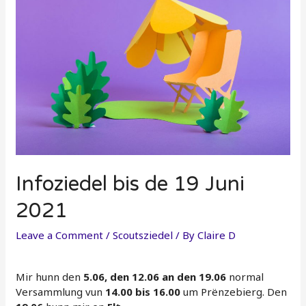
Infoziedel bis de 19 Juni
2021
Leave a Comment
/
Scoutsziedel
/ By
Claire D
Mir hunn den
5.06, den 12.06 an den 19.06
normal
Versammlung vun
14.00 bis 16.00
um Prënzebierg. Den