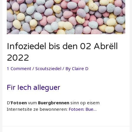
Infoziedel bis den 02 Abrëll
2022
1 Comment
/
Scoutsziedel
/ By
Claire D
Fir Iech alleguer
D’
Fotoen
vum
Buergbrennen
sinn op eisem
Internetsite ze bewonneren:
Fotoen: Bue…