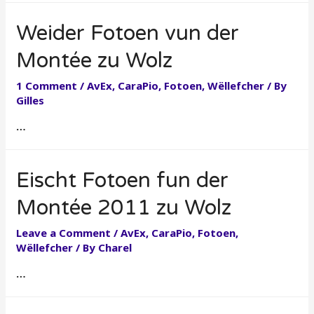
Weider Fotoen vun der
Montée zu Wolz
1 Comment
/
AvEx
,
CaraPio
,
Fotoen
,
Wëllefcher
/ By
Gilles
…
Eischt Fotoen fun der
Montée 2011 zu Wolz
Leave a Comment
/
AvEx
,
CaraPio
,
Fotoen
,
Wëllefcher
/ By
Charel
…