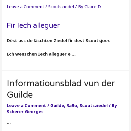
Leave a Comment
/
Scoutsziedel
/ By
Claire D
Fir Iech alleguer
Dëst ass de läschten Ziedel fir dest Scoutsjoer.
Ech wenschen Iech alleguer e …
Informatiounsblad vun der
Guilde
Leave a Comment
/
Guilde
,
RaRo
,
Scoutsziedel
/ By
Scherer Georges
…