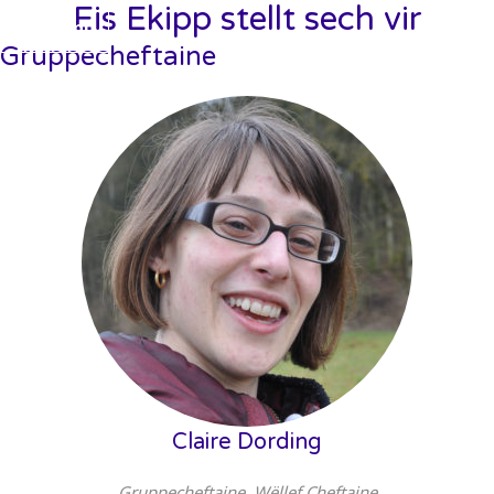
Eis Ekipp stellt sech vir
Menu
Menu
Gruppecheftaine
Claire Dording
Gruppecheftaine, Wëllef Cheftaine