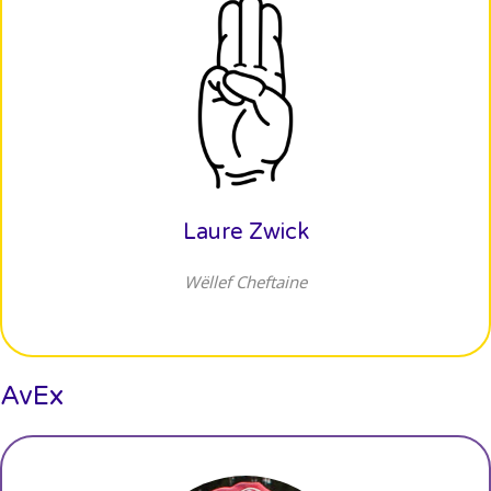
Laure Zwick
Wëllef Cheftaine
AvEx