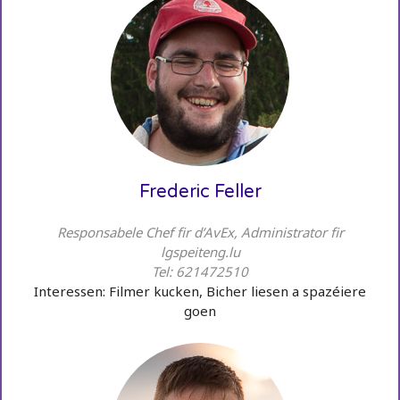
Frederic Feller
Responsabele Chef fir d’AvEx, Administrator fir
lgspeiteng.lu
Tel: 621472510
Interessen: Filmer kucken, Bicher liesen a spazéiere
goen