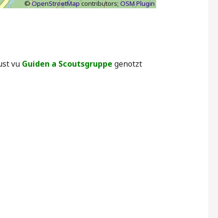
©
OpenStreetMap
contributors;
OSM Plugin
ust vu
Guiden a Scoutsgruppe
genotzt