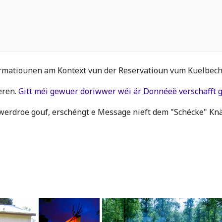
rmatiounen am Kontext vun der Reservatioun vum Kuelbeche
eren.
Gitt méi gewuer doriwwer wéi är Donnéeë verschafft g
erdroe gouf, erschéngt e Message nieft dem "Schécke" Knä