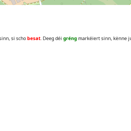
inn, si scho
besat
. Deeg déi
gréng
markéiert sinn, kënne j