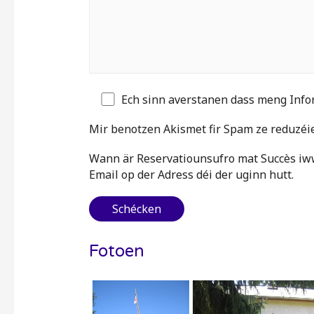
Ech sinn averstanen dass meng Info
Mir benotzen Akismet fir Spam ze reduzéi
Wann är Reservatiounsufro mat Succès iww
Email op der Adress déi der uginn hutt.
Fotoen