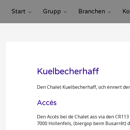
Start
Grupp
Branchen
Ko
Kuelbecherhaff
Den Chalet Kuelbecherhaff, och ënnert de
Accés
Den Accés bei de Chalet ass via den CR113
7000 Hollenfels, (biergop beim Busarrêt) d