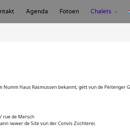
ntakt
Agenda
Fotoen
Chalets
m Numm Haus Rasmussen bekannt, gëtt vun de Péitenger Gui
 / rue de Mersch
ann iwwer de Site vun der Convis Ziichterei.