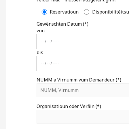
Reservatioun
Disponibilitéitsu
Gewënschten Datum (*)
vun
bis
NUMM a Virnumm vum Demandeur (*)
Organisatioun oder Veräin (*)