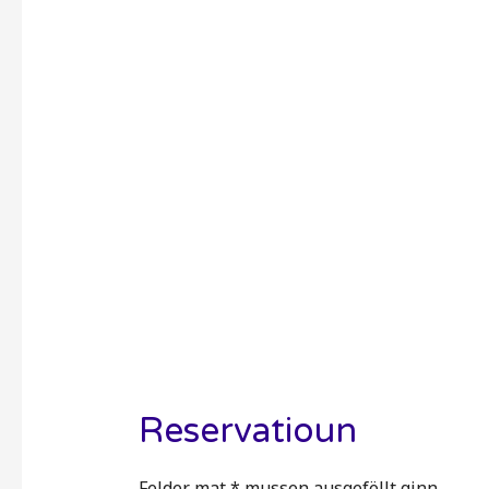
Reservatioun
Felder mat * mussen ausgefëllt ginn.