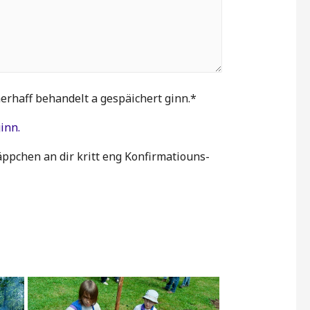
rhaff behandelt a gespäichert ginn.*
inn.
ppchen an dir kritt eng Konfirmatiouns-