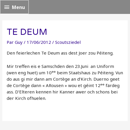
Menu
Menu
TE DEUM
Par
Guy
/
17/06/2012
/
Scoutsziedel
Den feierlechen Te Deum ass dest Joer zou Péiteng.
Mir treffen eis e Samschden den 23.Juni an Uniform
(wen eng huet) um 10°° beim Staatshaus zu Péiteng. Vun
do aus gi mir dann am Cortège an d’Kirch. Duerno geet
de Cortège dann « ARousen » wou et géint 12°° färdeg
ass. D’Elteren kennen hir Kanner awer och schons bei
der Kirch ofhuelen.