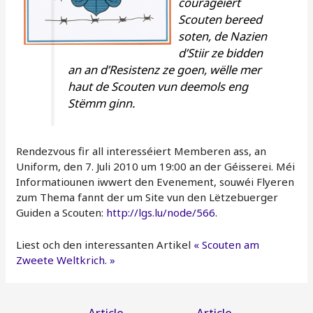
couragéiert
Scouten bereed
soten, de Nazien
d’Stiir ze bidden
an an d’Resistenz ze goen, wëlle mer
haut de Scouten vun deemols eng
Stëmm ginn.
Rendezvous fir all interesséiert Memberen ass, an
Uniform, den 7. Juli 2010 um 19:00 an der Géisserei. Méi
Informatiounen iwwert den Evenement, souwéi Flyeren
zum Thema fannt der um Site vun den Lëtzebuerger
Guiden a Scouten:
http://lgs.lu/node/566
.
Liest och den interessanten Artikel
« Scouten am
Zweete Weltkrich. »
Navigation
←
Article
Article