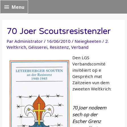
Menu
Menu
70 Joer Scoutsresistenzler
Par
Administrator
/
16/06/2010
/
Neiegkeeten
/
2.
Weltkrich
,
Géisserei
,
Resistenz
,
Verband
Den LGS
Verbandscomité
invitéiert op e
Gespréich mat
Zäitzeien vun dem
zweeten Weltkrich:
70 Joer nodeem
sech op der
Escher Grenz