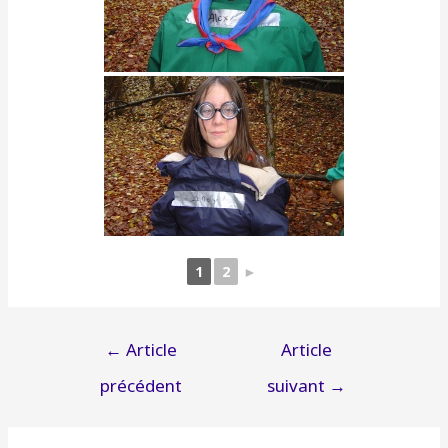
1
2
►
Navigation
←
Article
Article
de
précédent
suivant
→
l’article