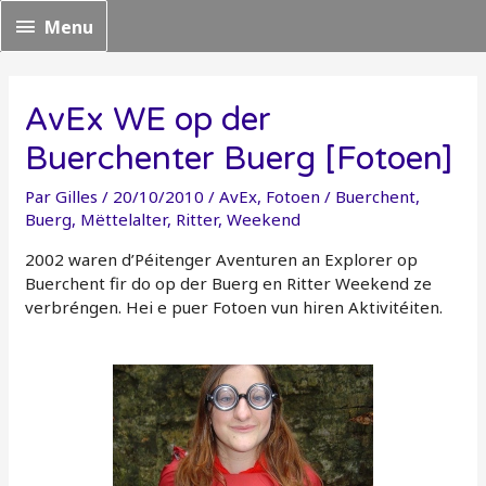
Menu
Menu
AvEx WE op der
Buerchenter Buerg [Fotoen]
Par
Gilles
/
20/10/2010
/
AvEx
,
Fotoen
/
Buerchent
,
Buerg
,
Mëttelalter
,
Ritter
,
Weekend
2002 waren d’Péitenger Aventuren an Explorer op
Buerchent fir do op der Buerg en Ritter Weekend ze
verbréngen. Hei e puer Fotoen vun hiren Aktivitéiten.