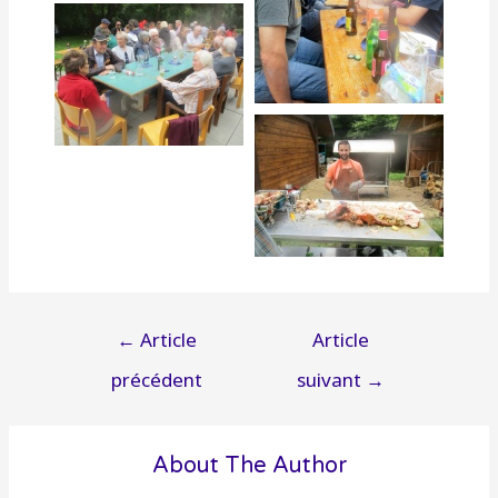
…
…
Navigation
←
Article
Article
de
précédent
suivant
→
…
l’article
About The Author