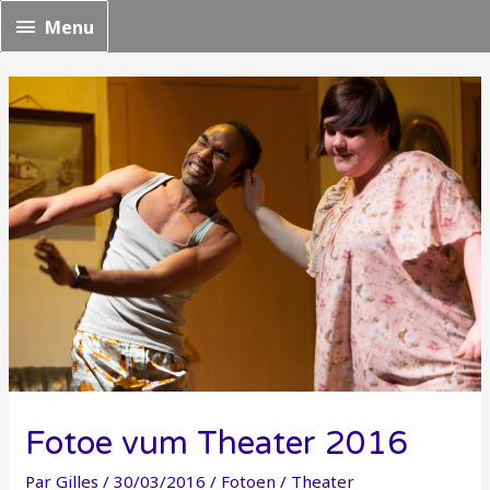
Menu
Menu
Fotoe vum Theater 2016
Par
Gilles
/
30/03/2016
/
Fotoen
/
Theater