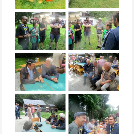
…
…
…
…