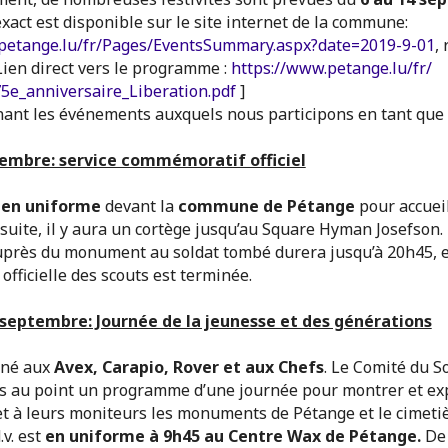
act est disponible sur le site internet de la commune:
petange.lu/fr/
Pages/EventsSummary.aspx?date=
2019-9-01
,
Lien direct vers le programme :
https://www.petange.lu/fr/
5e_anniversaire_
Liberation.pdf
]
nant les événements auxquels nous participons en tant que 
tembre: service commémoratif officiel
en uniforme
devant la
commune de Pétange
pour accueil
suite, il y aura un cortège jusqu’au Square Hyman Josefson.
près du monument au soldat tombé durera jusqu’à 20h45, e
 officielle des scouts est terminée.
 septembre: Journée de la jeunesse et des générations
tiné aux
Avex, Carapio, Rover et aux Chefs
. Le Comité du S
s au point un programme d’une journée pour montrer et ex
et à leurs moniteurs les monuments de Pétange et le cimetiè
v. est
en uniforme à 9h45 au Centre Wax de Pétange.
De 