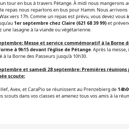
n tour en bus à travers Pétange. À midi nous mangerons a
le repas nous repartons en bus pour Hamm. Nous arrivons
 Wax vers 17h. Comme un repas est prévu, vous devez vous
i
usqu’au
1er septembre chez Claire (621 68 39 99)
et préven
z une lasagne à la viande ou végétarienne.
eptembre: Messe et service commémoratif à la Borne d
iforme à 9h15 devant l’église de Pétange
. Après la messe, 
té à la Borne des Passeurs jusqu’à 10h30.
eptembre et samedi 28 septembre: Premières réunions 
née scoute:
llef, Avex, et CaraPio se réunissent au Prenzebierg de
14h0
s scouts dans vos classes et amenez tous vos amis à la réu