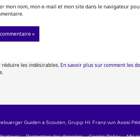
er mon nom, mon e-mail et mon site dans le navigateur po
mentaire.
r réduire les indésirables.
En savoir plus sur comment les d
s
.
zebuerger Guiden a Scouten, Grupp Hl. Franz vun Assisi Péi
lisateurs
Protection des données
Cookie Policy
Mir s