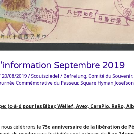
 d'information Septembre 2019
/
20/08/2019
/
Scoutsziedel
/
Befreiung
,
Comité du Souvenir
,
ournée Commémorative du Passeur
,
Square Hyman Josefson
pe: (c-à-d pour les Biber, Wëllef, Avex, CaraPio, RaRo, Al
 nous célébrons le
75e anniversaire de la libération de P
ment, de nombreuses festivités sont prévues du
6 au 14 se