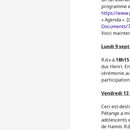
programme ex
https://www.
« Agenda ». [
Documents/7
Voici mainte
Lundi 9 sep
R.d.v à
18h15
duc Henri. En
cérémonie au
participation
Vendredi 13
Ceci est des
Pétange a mi
adolescents 
de Hamm. R.d.