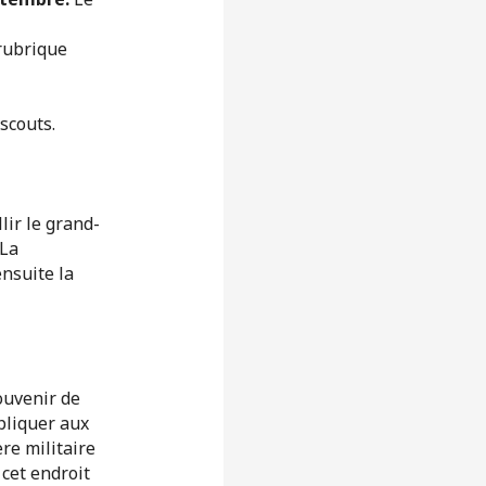
 rubrique
scouts.
lir le grand-
 La
nsuite la
ouvenir de
pliquer aux
re militaire
cet endroit