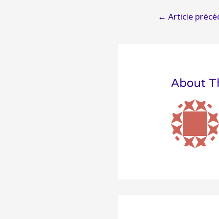
Navigatio
←
Article précé
de
l’article
About T