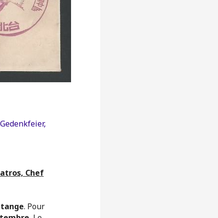
Gedenkfeier
,
batros, Chef
étange
. Pour
ptembre.
Le