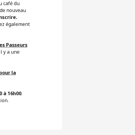
u café du
 de nouveau
nscrire.
ez également
es Passeurs
il y a une
pour la
0 à 16h00
.
nion.