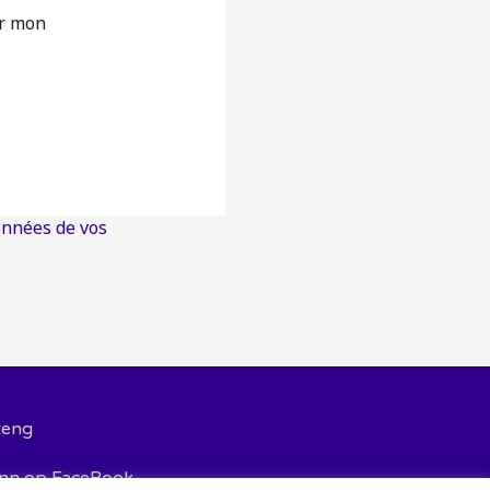
ur mon
onnées de vos
teng
inn op FaceBook