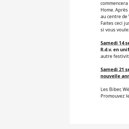
commencera u
Home. Après 
au centre de
Faites ceci j
si vous voule
Samedi 14 s
R.d.v. en un
autre festivi
Samedi 21 s
nouvelle an
Les Biber, Wë
Promouvez le