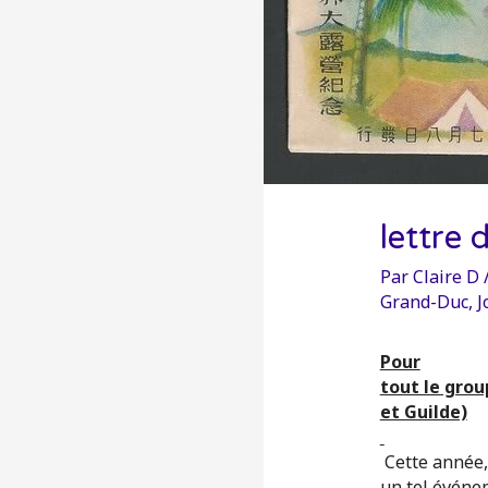
lettre
Par
Claire D
Grand-Duc
,
J
Pour
tout le grou
et Guilde)
Cette année,
un tel événe