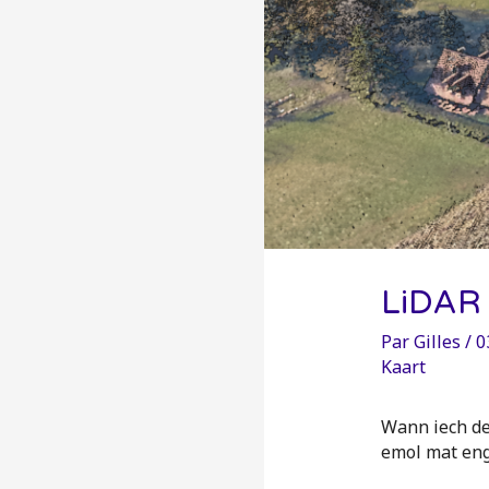
LiDAR 
Par
Gilles
/
0
Kaart
Wann iech de
emol mat enge