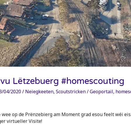
vu Lëtzebuerg #homescouting
3/04/2020
/
Neiegkeeten
,
Scoutstricken
/
Geoportail
,
homesc
 wee op de Prënzebierg am Moment grad esou feelt wéi eis,
r virtueller Visite!