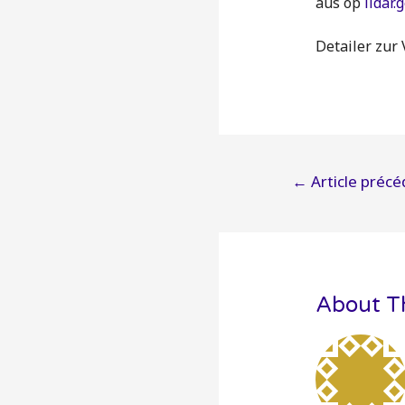
aus op
lidar.
Detailer zur
Navigatio
←
Article précé
de
l’article
About T