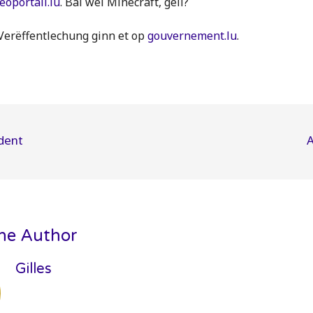
geoportail.lu
. Bal wéi Minecraft, gell?
 Verëffentlechung ginn et op
gouvernement.lu
.
n
dent
A
he Author
Gilles