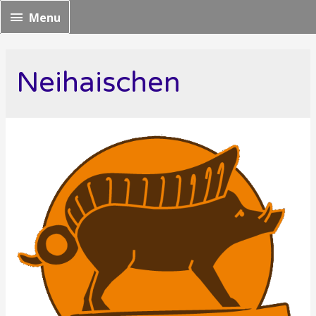
Menu
Menu
Neihaischen