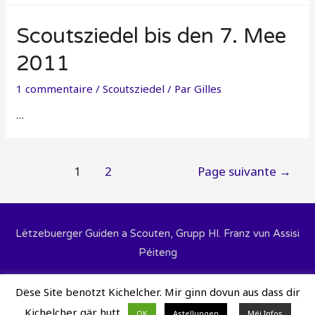
Scoutsziedel bis den 7. Mee
2011
1 commentaire
/
Scoutsziedel
/ Par
Gilles
…
Navigation
1
2
Page suivante
→
des
articles
Lëtzebuerger Guiden a Scouten, Grupp Hl. Franz vun Assisi
Péiteng
Aide pour les utilisateurs
Protection des données
Dëse Site benotzt Kichelcher. Mir ginn dovun aus dass dir
Cookie Policy
Mir sinn op FaceBook
Kichelcher gär hutt.
OK
Astellungen
Méi Infos