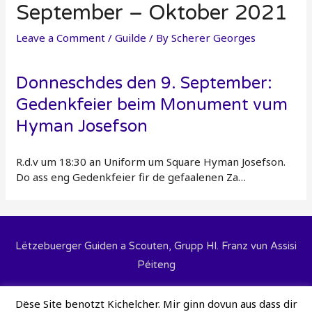
September – Oktober 2021
Leave a Comment
/
Guilde
/ By
Scherer Georges
Donneschdes den 9. September:
Gedenkfeier beim Monument vum
Hyman Josefson
R.d.v um 18:30 an Uniform um Square Hyman Josefson.
Do ass eng Gedenkfeier fir de gefaalenen Za…
Lëtzebuerger Guiden a Scouten, Grupp Hl. Franz vun Assisi
Péiteng
User Hëllef
Dateschutz
Cookie Policy
Dëse Site benotzt Kichelcher. Mir ginn dovun aus dass dir