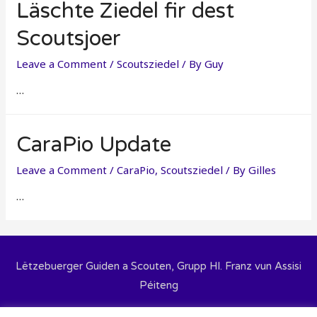
Läschte Ziedel fir dest
Scoutsjoer
Leave a Comment
/
Scoutsziedel
/ By
Guy
…
CaraPio Update
Leave a Comment
/
CaraPio
,
Scoutsziedel
/ By
Gilles
…
Lëtzebuerger Guiden a Scouten, Grupp Hl. Franz vun Assisi
Péiteng
User Hëllef
Dateschutz
Cookie Policy