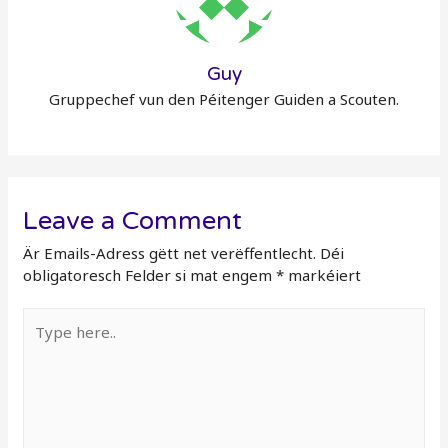
Guy
Gruppechef vun den Péitenger Guiden a Scouten.
Leave a Comment
Är Emails-Adress gëtt net verëffentlecht.
Déi
obligatoresch Felder si mat engem
*
markéiert
Type
here..