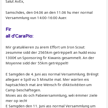
Salut AvEx,
Samschdes, den 04.06 an den 11.06 hu mer normal
Versammlung vun 14:00-16:00 Auer.
Fir
all d’CaraPio:
Mir gratuléieren zu ärem Effort um Iron Scout:
zesumme sidd der 2565km getrëppelt an hudd esou
1300€ un Sponsoring fir Kiwanis gesammelt. An der
Moyenne sidd der 55km getrëppelt!
E Samgden de 4. Juni ass normal Versammlung. Bréngt
alleguer e Spill vu 5 Minutte mat. Mer wärten eis
haptsächlech mat äre Wënsch fir d‘Aktivitéiten um
Camp beschäftegen.
Moies ass do och Pabeiersammlung, wéi ëmmer ziele
mer op iech!
E Samgden den 11. Juni ass normal Versammlung um