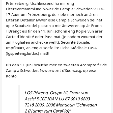
Prënzebierg. Uschléissend hu mir eng
Eltereversammlung iwwer de Camp a Schweden vu 16-
17 Auer um Prënzebierg: do ziele mer iech an ären
Elteren Detailer iwwer eise Camp a Schweden déi net
op e Scoutsziedel passen a mir äntweren op är Froen.
!! Bréngt eis fir den 11. Juni schonn eng Kopie vun ärer
Carte d’Identité oder Pass mat (je nodem woumat der
um Flughafen anchecke wëllt), Sécurité Sociale,
Impfkaart, an eng ausgefëllte Fiche Médicale F09A
(lgspeiteng.lu/doc) mat!!
Bis den 13. Juni brauche mer en zweeten Acompte fir de
Camp a Schweden. Iwwerweist d’Sue w.e.g. op eise
Konto:
LGS Péiteng Grupp Hl. Franz vun
Assisi BCEE IBAN LU 67 0019 6803
7218 2000. 200€ Mentioun “Schweden
2 [Numm vum CaraPio]”