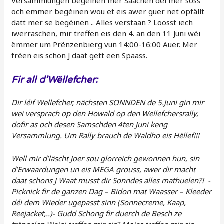
Versammlungen begéinen mer Saachen dei mer soss
och emmer begéinen wou et eis awer guer net opfällt
datt mer se begéinen .. Alles verstaan ? Loosst iech
iwerraschen, mir treffen eis den 4. an den 11 Juni wéi
ëmmer um Prënzenbierg vun 14:00-16:00 Auer. Mer
fréen eis schon J daat gett een Spaass.
Fir all d’Wëllefcher:
Dir léif Wellefcher, nächsten SONNDEN de 5.Juni gin mir
wei versprach op den Howald op den Wellefchersrally,
dofir as och desen Samschden 4ten Juni keng
Versammlung. Um Rally brauch de Waldho eis Hëllef!!!
Well mir d’läscht Joer sou glorreich gewonnen hun, sin
d’Erwaardungen un eis MEGA grouss, awer dir macht
daat schons J Waat musst dir Sonndes alles mathuelen?! -
Picknick fir de ganzen Dag – Bidon mat Waasser – Kleeder
déi dem Wieder ugepasst sinn (Sonnecreme, Kaap,
Reejacket,..)- Gudd Schong fir duerch de Besch ze