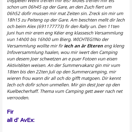
trëppelen Weini treffen mir eis? Moies treffen mir eis
schon um 06h45 op der Gare, an den Zuch fiert um
06h52 dofir mussen mir mat Zeiten sin. Zreck sin mir um
18h15 zu Peiteng op der Gare. Am beschten mellt dir Iech
och beim Alex (691177773) fir den Rally un. Den 11ten
Juni hun mir erem eng Kéier eng klassesch Versammlung
vun 14h00 bis 16h00 um Bierg. WICHTEG!!No der
Versammlung wollte mir fir
iech an är Elteren
eng kleng
Infoversammlung haalen, wou mir iwert den Camping
vun desem Joer schwetzen an e puer Fotoen vun eisen
Aktivitéiten weisen. An der Summervakanz gin mir vum
18ten bis den 22ten Juli op den Summercamping, mir
wieren frou wann dir all och do gifft matgoen. Dir kennt
Iech och dofir schon unmellen. Mir gin dest Joer op den
Kuelbecherhaff. Thema vum Camping gett awer nach net
verrooden.
Fir
all d’ AvEx: