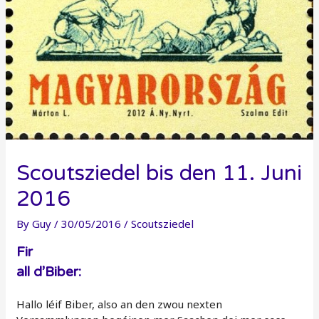
Scoutsziedel bis den 11. Juni
2016
By
Guy
/
30/05/2016
/
Scoutsziedel
Fir
all d’Biber:
Hallo léif Biber, also an den zwou nexten