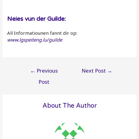
Neies vun der Guilde:
All Informatiounen fannt dir op:
www.lgspeiteng.lu/guilde
Post
←
Previous
Next Post
→
navigation
Post
About The Author