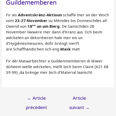
Guildememberen
Fir äis
Adventskränz-Aktioun
schaffe mer an der Woch
vum
23-27 November
vu Méindes bis Donneschdes all
Owend vun
18°° un um Bierg.
De Samschden 28
November liwwere mer dann d’Kränz aus. Och beim
wéckelen an dekoréieren hale mer eis un
d’Hygiènesmesuren, dofir bréngt nierft
äre Schaffhändschen och eng
Mask
mat!
Fir déi Mataarbechter a Guildenmemberen di léiwer
doheem wëlle wéckelen, mëllt Iech beim Claire (621 68
39 99) ,da brénge mer Iech d’Material laanscht.
Navigation
←
Article
Article
de
précédent
suivant
→
l’article