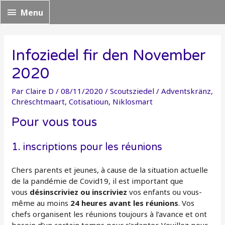
Menu
Menu
Infoziedel fir den November
2020
Par
Claire D
/
08/11/2020
/
Scoutsziedel
/
Adventskränz
,
Chrëschtmaart
,
Cotisatioun
,
Niklosmart
Pour vous tous
1. inscriptions pour les réunions
Chers parents et jeunes, à cause de la situation actuelle
de la pandémie de Covid19, il est important que
vous
désinscriviez ou inscriviez
vos enfants ou vous-
même au moins
24 heures avant les réunions
. Vos
chefs organisent les réunions toujours à l’avance et ont
besoin d’un certain temps pour s’adapter. Veuillez pour