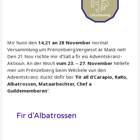
Mir hunn den
14,21 an 28 November
normal
Versammlung um Prënzebierg.Vergiesst är Mask net!
Den 21 Nov riichte mir d’Säll a fir eis Adventskränz-
Aktioun. An der Woch
vum 23. – 27. November
hëllefe
mer um Prënzebierg beim Wéckele vun den
Adventskränz. Kuckt dofir bei “
Fir all d’Carapio, RaRo,
Albatrossen, Mataarbechter, Chef a
Guildememberen
”.
Fir d’Albatrossen