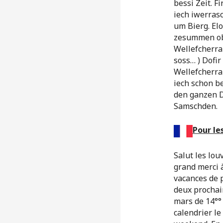
bessi Zeit. 
iech iwerrasc
um Bierg. Elo
zesummen ob 
Wellefcherra
soss… ) Dofi
Welle
iech schon b
den ganzen D
Samschden.
Pour le
Salut les lou
grand merci à
vacances de 
deux prochai
mars de 14°°
calendrier le