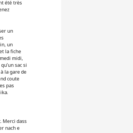
nt été très
venez
ser un
es
in, un
t la fiche
medi midi,
 qu’un sac si
à la gare de
end coute
tes pas
ika.
t. Merci dass
er nach e