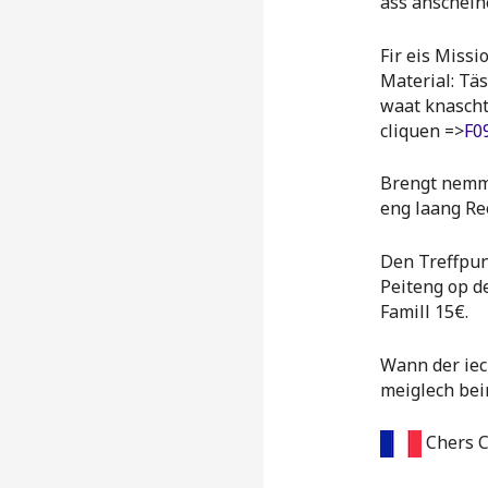
ass anschein
Fir eis Miss
Material: Tä
waat knaschte
cliquen =>
F0
Brengt nemme
eng laang Re
Den Treffpun
Peiteng op d
Famill 15€.
Wann der iec
meiglech bei
Chers C