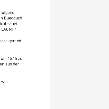
 folgend
 en Buedduch
ical =>hei
 LAUN!! ?
oss gett ed
 um 16:15 zu
en aus der
r wei