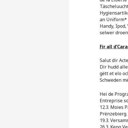
Täscheluucht
Hygiensartik
an Uniform* 
Handy, Ipod,
selwer droen
Fir all d’Cara
Salut dir Act
Dir hudd all
gëtt et elo o
Schweden méi
Hei de Progr
Entreprise so
12.3. Moies
Prënzebierg.
19.3. Versam
26.3. Keng V