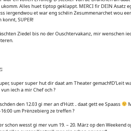
 ukomm. Alles huet tiptop geklappt. MERCI fir DEIN Asatz eg
oss iergendwou et war eng schéin Zesummenarchet wou ee
n konnt, SUPER!
läschten Ziedel bis no der Ouschtervakanz, mir wenschen ie
teren.
r:
super, super super hut dir daat am Theater gemach!!D’Leit w
vun iech a mir Chef och ?
chden den 12.03 gi mer an d‘Hütt .. daat gett ee Spaass
M
-16:00 um Prënzebierg ze treffen ?
er schon wesst gi mer vum 19. – 20. März op den Weekend o