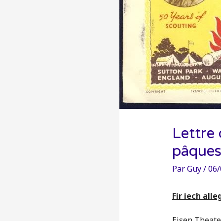
Lettre 
pâque
Par
Guy
/
06/
Fir iech alle
Eisen Theate