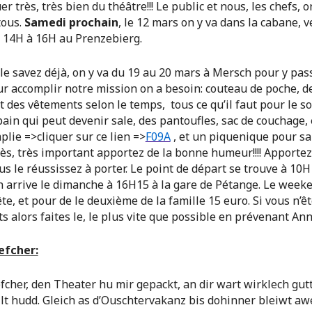
r très, très bien du théâtre!!! Le public et nous, les chefs, o
tous.
Samedi prochain
, le 12 mars on y va dans la cabane, 
14H à 16H au Prenzebierg.
e savez déjà, on y va du 19 au 20 mars à Mersch pour y pas
r accomplir notre mission on a besoin: couteau de poche, d
 des vêtements selon le temps, tous ce qu’il faut pour le so
bain qui peut devenir sale, des pantoufles, sac de couchage, e
lie =>cliquer sur ce lien =>
F09A
, et un piquenique pour sa
ès, très important apportez de la bonne humeur!!!! Apportez
s le réussissez à porter. Le point de départ se trouve à 10H 
n arrive le dimanche à 16H15 à la gare de Pétange. Le week
te, et pour de le deuxième de la famille 15 euro. Si vous n’ê
ts alors faites le, le plus vite que possible en prévenant Ann
lefcher:
efcher, den Theater hu mir gepackt, an dir wart wirklech gut
llt hudd. Gleich as d’Ouschtervakanz bis dohinner bleiwt aw