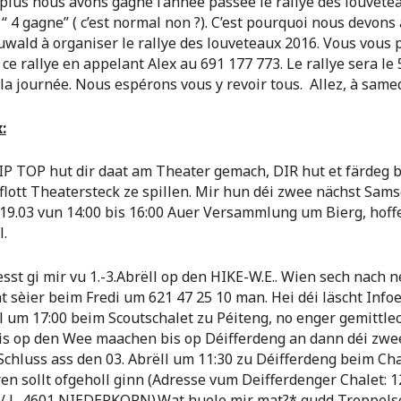
plus nous avons gagné l’année passée le rallye des louvete
“ 4 gagne” ( c’est normal non ?). C’est pourquoi nous devons 
uwald à organiser le rallye des louveteaux 2016. Vous vous 
 ce rallye en appelant Alex au 691 177 773. Le rallye sera le 
la journée. Nous espérons vous y revoir tous. Allez, à samed
x:
TIP TOP hut dir daat am Theater gemach, DIR hut et färdeg 
flott Theatersteck ze spillen. Mir hun déi zwee nächst Sam
 19.03 vun 14:00 bis 16:00 Auer Versammlung um Bierg, hoff
l.
esst gi mir vu 1.-3.Abrëll op den HIKE-W.E.. Wien sech nach 
at sèier beim Fredi um 621 47 25 10 man. Hei déi läscht Infoe
ll um 17:00 beim Scoutschalet zu Péiteng, no enger gemittl
is op den Wee maachen bis op Déifferdeng an dann déi zwe
Schluss ass den 03. Abrëll um 11:30 zu Déifferdeng beim Ch
en sollt ofgeholl ginn (Adresse vum Deifferdenger Chalet: 
é / L-4601 NIEDERKORN).Wat huele mir mat?* gudd Treppel