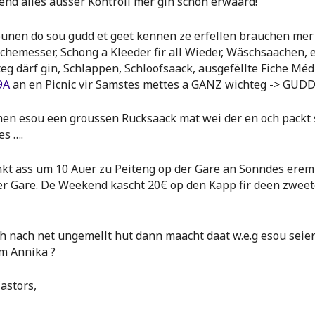
end alles ausser Kontroll mer gin schon erwaard!
iounen do sou gudd et geet kennen ze erfellen brauchen mer
schemesser, Schong a Kleeder fir all Wieder, Wäschsaachen,
g därf gin, Schlappen, Schloofsaack, ausgefëllte Fiche Méd
9A
an en Picnic vir Samstes mettes a GANZ wichteg -> GUDD
n esou een groussen Rucksaack mat wei der en och packt s
es ….
kt ass um 10 Auer zu Peiteng op der Gare an Sonndes erem
er Gare. De Weekend kascht 20€ op den Kapp fir deen zweet
h nach net ungemellt hut dann maacht daat w.e.g esou seie
m Annika ?
astors,