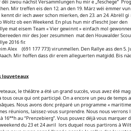
Fir déi zwou nächst Versammlungen hu mir e „feschege“ Pro
hen. Mir treffen eis den 12. an den 19. März wéi ëmmer vun 
 kennt dir iech awer schon mierken, den 23. an 24. Abrëll gi
Woltz ob een Weekend. En plus hun mir d’lescht Joer den
llye mat eisem Team « Vier gewinnt » einfach mol gewonnen
r bereeden mir des Joer zesummen mat den Houwalder Scou
fcherrallye 2016 fir. Dir
eim Alex (691 177 773) virunmellen. Den Rallye ass den 5. J
aach. Mir hoffen dass dir erem alleguerten matgidd. Bis nä
s louveteaux
veteaux, le théâtre a été un grand succès, vous avez été mag
 tous ceux qui ont participé. On a encore un peu de temps a
pâques. Nous avons donc préparé un programme « maritime 
nes réunions, laissez-vous surprendre. Nous nous verrons le
 à 16°°h au “Prenzebierg”. Vous pouvez déjà vous marquer d
 weekend du 23 et 24 avril lors duquel nous partirons à Wil