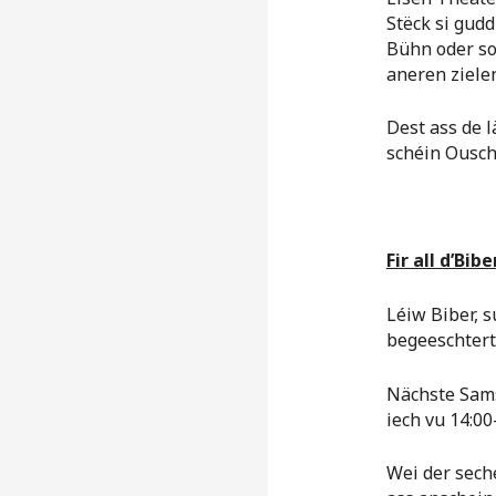
Stëck si gudd
Bühn oder s
aneren ziele
Dest ass de 
schéin Ousch
Fir all d’Bibe
Léiw Biber, 
begeeschtert 
Nächste Sams
iech vu 14:00
Wei der sech