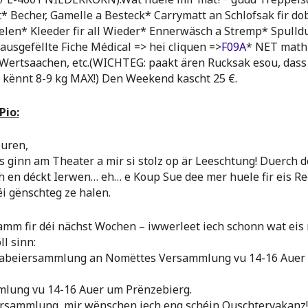
* Becher, Gamelle a Besteck* Carrymatt an Schlofsak fir d
elen* Kleeder fir all Wieder* Ennerwäsch a Stremp* Spulld
ausgefëllte Fiche Médical => hei cliquen =>
F09A
* NET math
 Wertsaachen, etc.(WICHTEG: paakt ären Rucksak esou, dass 
 kënnt 8-9 kg MAX!) Den Weekend kascht 25 €.
Pio:
euren,
es ginn am Theater a mir si stolz op är Leeschtung! Duerch 
ch en déckt Ierwen… eh… e Koup Sue dee mer huele fir eis Re
 gënschteg ze halen.
amm fir déi nächst Wochen – iwwerleet iech schonn wat eis
ll sinn:
 Pabeiersammlung an Nomëttes Versammlung vu 14-16 Auer
mlung vu 14-16 Auer um Prënzebierg.
ersammlung, mir wënschen iech eng schéin Ouschtervakanz!