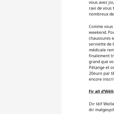
vous avez joue
ravi de vous 
nombreux de 
Comme vous l
weekend. Pou
chaussures et
serviette de 
médicale remp
finalement tr
grand que vou
Pétange et o
20euro par tê
encore inscri
Fir all d’Wël
Dir léif Well
dir matgespi