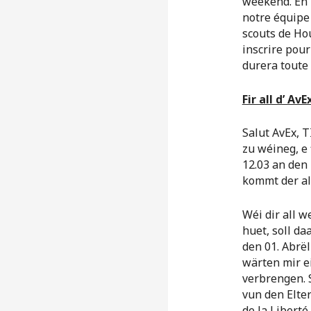
weekend. En 
notre équipe 
scouts de Ho
inscrire pour
durera toute 
Fir all d’ AvE
Salut AvEx, 
zu wéineg, e 
12.03 an den
kommt der al
Wéi dir all w
huet, soll da
den 01. Abrë
wärten mir e
verbrengen. 
vun den Elter
de la Libert