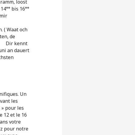
gramm, loost
14°° bis 16°°
 mir
. ( Waat och
ten, de
 kennt
uni an dauert
chsten
nifiques. Un
vant les
» pour les
 12 et le 16
ans votre
tz pour notre