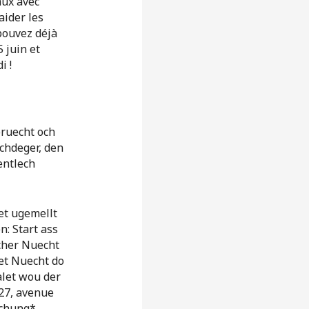
aux avec
aider les
pouvez déjà
5 juin et
i !
bruecht och
schdeger, den
entlech
net ugemellt
n: Start ass
echer Nuecht
et Nuecht do
alet wou der
127, avenue
schung*