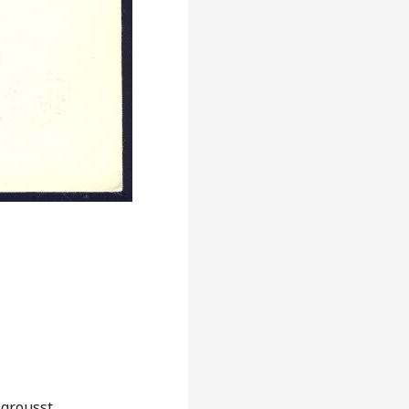
e
 grousst