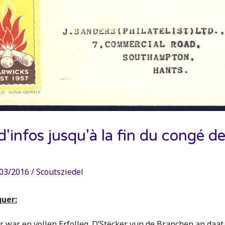
d'infos jusqu'à la fin du congé d
s
03/2016
/
Scoutsziedel
guer:
r war en vollen Erfolleg. D’Stëcker vun de Branchen an daat