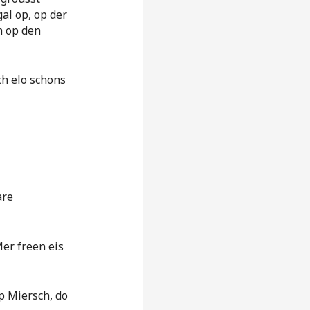
al op, op der
n op den
ch elo schons
are
er freen eis
p Miersch, do