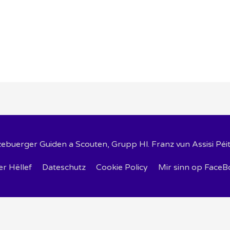
zebuerger Guiden a Scouten, Grupp Hl. Franz vun Assisi Péi
r Hëllef
Dateschutz
Cookie Policy
Mir sinn op FaceB