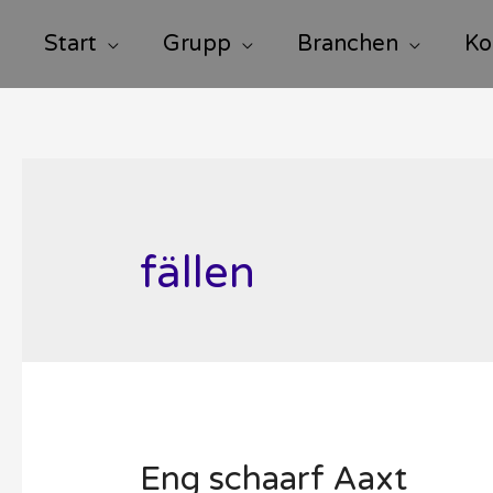
Start
Grupp
Branchen
Ko
fällen
Eng schaarf Aaxt