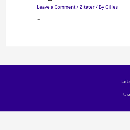
Leave a Comment
/
Zitater
/ By
Gilles
…
Lët
Use