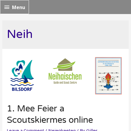
Menu
Menu
Neih
1. Mee Feier a
Scoutskiermes online
Leave a Comment
/
Neiegkeeten
/ By
Gilles