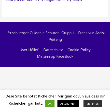
…
Lëtzebuerger Guiden a Scouten, Grupp Hl. Franz vun Assisi
Péiteng
User Hëllef
Dateschutz
Cookie Policy
Mir sinn op FaceBook
Dëse Site benotzt Kichelcher. Mir ginn dovun aus dass dir
Kichelcher gär hutt.
OK
Astellungen
Méi Infos