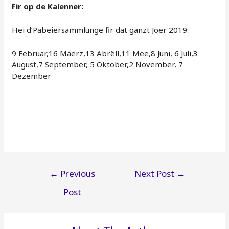
Fir op de Kalenner:
Hei d’Pabeiersammlunge fir dat ganzt Joer 2019:
9 Februar,16 Mäerz,13 Abrëll,11 Mee,8 Juni, 6 Juli,3
August,7 September, 5 Oktober,2 November, 7
Dezember
Post
←
Previous
Next Post
→
navigation
Post