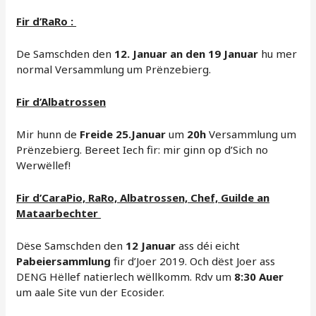
Fir d’RaRo :
De Samschden den
12. Januar an den 19 Januar
hu mer
normal Versammlung um Prënzebierg.
Fir d’Albatrossen
Mir hunn de
Freide 25.Januar
um
20h
Versammlung um
Prënzebierg. Bereet Iech fir: mir ginn op d’Sich no
Werwëllef!
Fir d’CaraPio, RaRo, Albatrossen, Chef, Guilde an
Mataarbechter
Dëse Samschden den
12 Januar
ass déi eicht
Pabeiersammlung
fir d’Joer 2019. Och dëst Joer ass
DENG Hëllef natierlech wëllkomm. Rdv um
8:30 Auer
um aale Site vun der Ecosider.