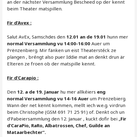
an der nächster Versammlung Bescheed op der kennt
beim Theater matspillen.
Fir d’Avex
:
Salut AvEx, Samschdes den
12.01 an de 19.01
hunn mer
normal Versammlung vu 14:00-16:00
Auer um
Prënzenbierg. Mir fänken un eist Theaterstéck ze
plangen , bréngt also puer Iddie mat an denkt drun är
Elteren ze froen ob der matspille kennt.
Fir d’Carapio :
Den
12. a de 19. Januar
hu mer allkéiers
eng
normal Versammlung vu 14-16 Auer
um Prënzebierg.
Wann der net kënnt kommen, mellt iech w.e.g. virdrun
beim Christophe (GSM 691 71 25 91) of. Denkt och un
d’Pabeiersammlung den 12. Januar , kuckt dofir bei „
Fir
d’CaraPio, RaRo, Albatrossen, Chef, Guilde an
Mataarbechter“.