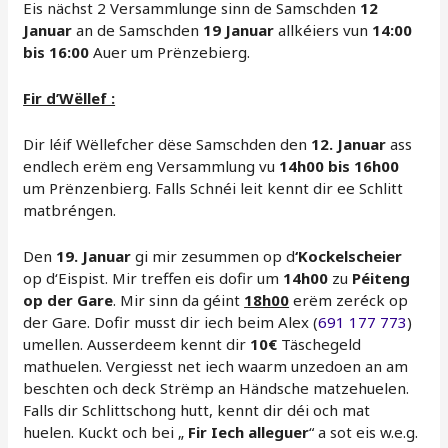
Eis nächst 2 Versammlunge sinn de Samschden
12
Januar
an de Samschden
19 Januar
allkéiers vun
14:00
bis 16:00
Auer um Prënzebierg.
Fir d’Wëllef :
Dir léif Wëllefcher dëse Samschden den
12. Januar
ass
endlech erëm eng Versammlung vu
14h00 bis 16h00
um Prënzenbierg. Falls Schnéi leit kennt dir ee Schlitt
matbréngen.
Den
19. Januar
gi mir zesummen op d
‘Kockelscheier
op d‘Eispist. Mir treffen eis dofir um
14h00
zu
Péiteng
op der Gare
. Mir sinn da géint
18h00
erëm zeréck op
der Gare. Dofir musst dir iech beim Alex (
691 177 773
)
umellen. Ausserdeem kennt dir
10€
Täschegeld
mathuelen. Vergiesst net iech waarm unzedoen an am
beschten och deck Strëmp an Händsche matzehuelen.
Falls dir Schlittschong hutt, kennt dir déi och mat
huelen. Kuckt och bei „
Fir Iech alleguer
“ a sot eis w.e.g.