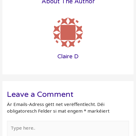
About The Author
Claire D
Leave a Comment
Är Emails-Adress gëtt net verëffentlecht.
Déi
obligatoresch Felder si mat engem
*
markéiert
Type
here..