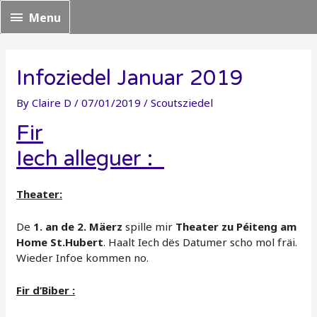
Menu
Menu
Infoziedel Januar 2019
By
Claire D
/
07/01/2019
/
Scoutsziedel
Fir
Iech alleguer :
Theater:
De
1. an de 2. Mäerz
spille mir
Theater zu Péiteng am
Home St.Hubert
. Haalt Iech dës Datumer scho mol fräi.
Wieder Infoe kommen no.
Fir d’Biber :