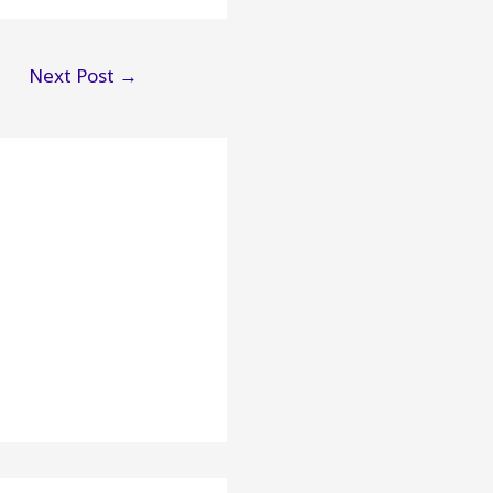
Next Post
→