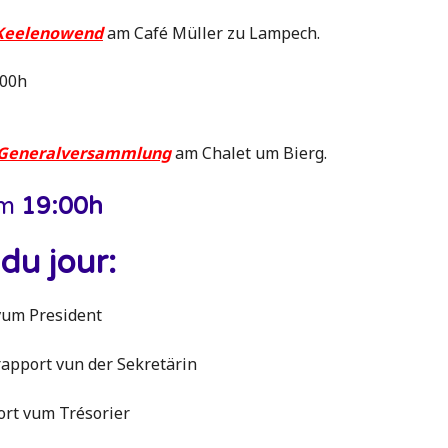
: Keelenowend
am Café Müller zu Lampech.
:00h
: Generalversammlung
am Chalet um Bierg.
um
19:00h
du jour:
vum President
srapport vun der Sekretärin
ort vum Trésorier