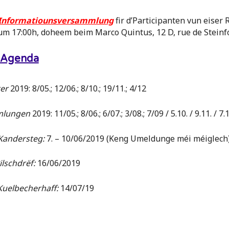
: Informatiounsversammlung
fir d’Participanten vun eiser 
um 17:00h, doheem beim Marco Quintus, 12 D, rue de Steinfo
n Agenda
er
2019: 8/05.; 12/06.; 8/10.; 19/11.; 4/12
mlungen
2019: 11/05.; 8/06.; 6/07.; 3/08.; 7/09 / 5.10. / 9.11. / 7.1
Kandersteg:
7. – 10/06/2019 (Keng Umeldunge méi méiglech
lschdrëf:
16/06/2019
Kuelbecherhaff:
14/07/19