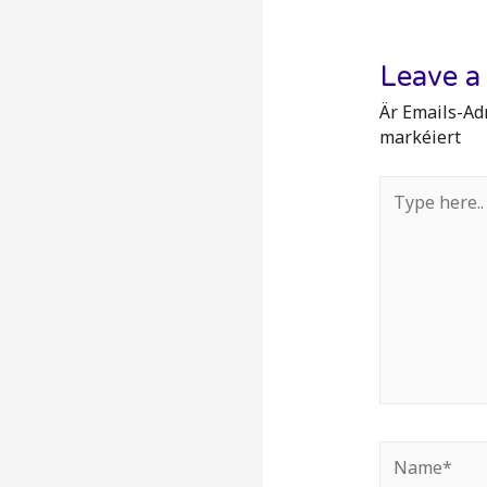
Leave 
Är Emails-Adr
markéiert
Type
here..
Name*