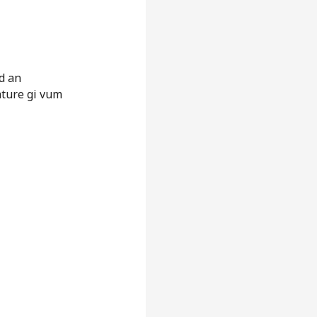
d an
ature gi vum