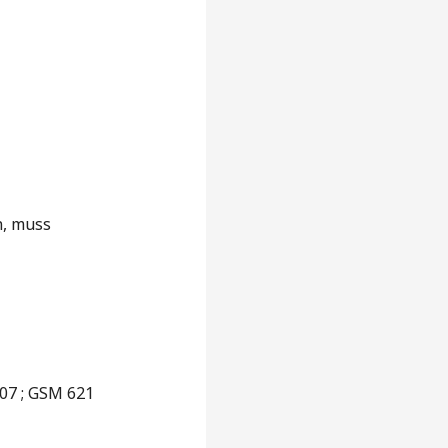
n, muss
 07 ; GSM 621