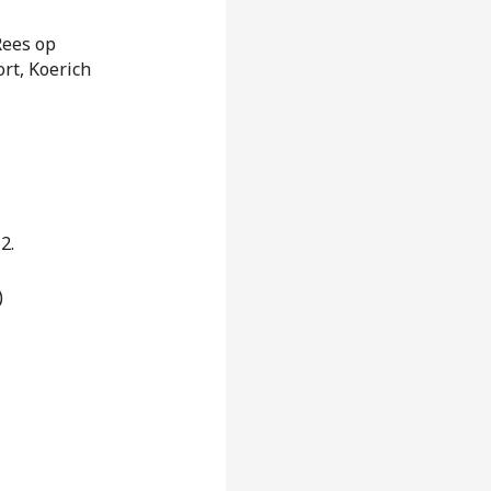
Rees op
rt, Koerich
2.
)