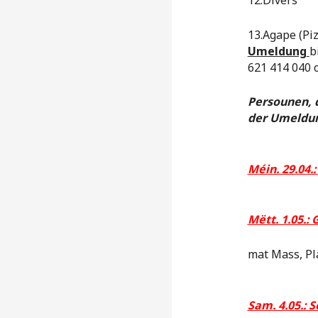
13.Agape (Piz
Umeldung
b
621 414 040 
Persounen, d
der Umeldun
Méin. 29.04.
Mëtt. 1.05.
mat Mass, Pl
Sam. 4.05.: S