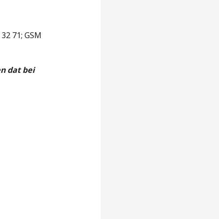
0 32 71; GSM
n dat bei