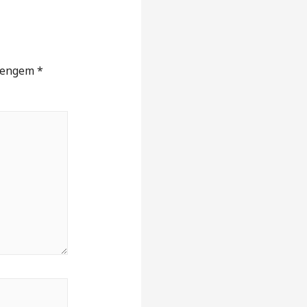
t engem
*