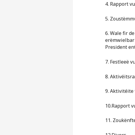
4. Rapport v
5. Zoustëmm
6. Wale fir 
erëmwielbar s
President en
7. Festleeë v
8. Aktivéits
9. Aktivitéit
10.Rapport v
11. Zoukënfte
12.Divers