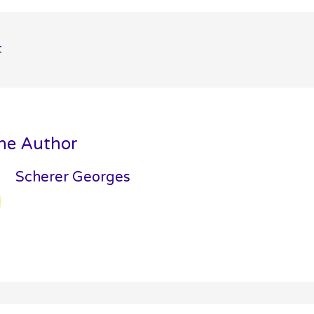
t
n
he Author
Scherer Georges