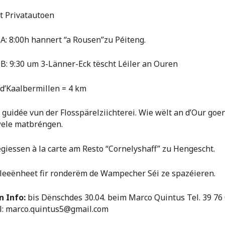
t Privatautoen
A: 8:00h hannert “a Rousen”zu Péiteng.
B: 9:30 um 3-Länner-Eck tëscht Léiler an Ouren
 d’Kaalbermillen = 4 km
e guidée vun der Flosspärelziichterei. Wie wëlt an d’Our goe
ele matbréngen.
egiessen à la carte am Resto “Cornelyshaff” zu Hengescht.
eeënheet fir ronderëm de Wampecher Séi ze spazéieren.
 Info:
bis Dënschdes 30.04. beim Marco Quintus Tel. 39 76
il: marco.quintus5@gmail.com