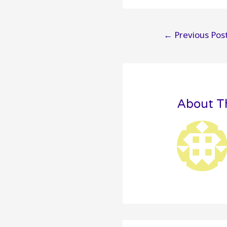
Post
←
Previous Pos
navigatio
About T