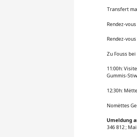
Transfert ma
Rendez-vous 
Rendez-vous 
Zu Fouss bei
11:00h: Visit
Gummis-Stiw
12:30h: Mëtt
Nomëttes Gel
Umeldung an
346 812 ; Ma