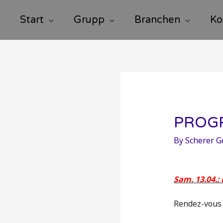
Start
Grupp
Branchen
Ko
PROGR
By
Scherer G
Sam. 13.04.
Rendez-vous 