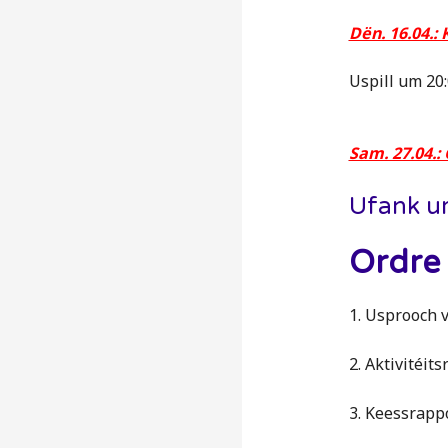
Dën. 16.04.
Uspill um 20
Sam. 27.04.
Ufank 
Ordre 
1. Usprooch 
2. Aktivitéit
3. Keessrapp