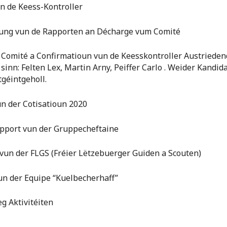
un de Keess-Kontroller
ung vun de Rapporten an Décharge vum Comité
de Comité a Confirmatioun vun de Keesskontroller Austrieden
inn: Felten Lex, Martin Arny, Peiffer Carlo . Weider Kandid
tgéintgeholl.
un der Cotisatioun 2020
rapport vun der Gruppecheftaine
e vun der FLGS (Fréier Lëtzebuerger Guiden a Scouten)
un der Equipe “Kuelbecherhaff”
g Aktivitéiten