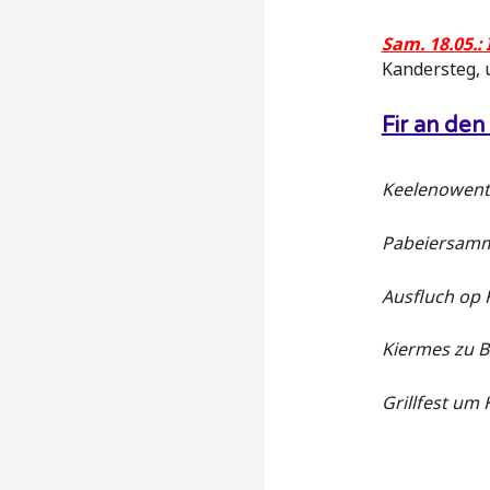
Sam. 18.05.
Kandersteg, 
Fir an de
Keelenowent
Pabeiersam
Ausfluch op 
Kiermes zu Bi
Grillfest um 