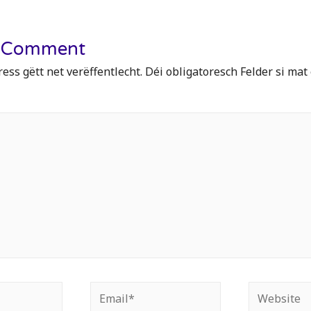
a Comment
ess gëtt net verëffentlecht.
Déi obligatoresch Felder si ma
Email*
Website