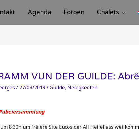
ntakt
Agenda
Fotoen
Chalets
AMM VUN DER GUILDE: Abrël
eorges
/
27/03/2019
/
Guilde
,
Neiegkeeten
: Pabeiersammlung
um 8:30h um fréiere Site Eucosider. All Hëllef ass wëllkomm