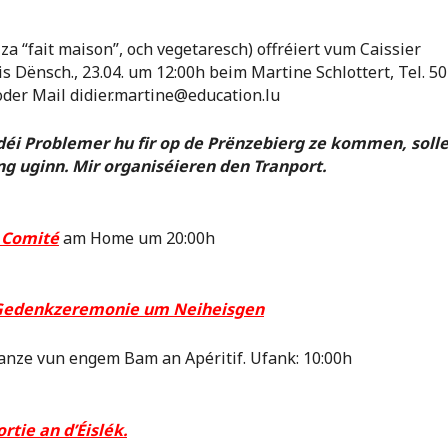
za “fait maison”, och vegetaresch) offréiert vum Caissier
is Dënsch., 23.04. um 12:00h beim Martine Schlottert, Tel. 5
oder Mail didier.martine@education.lu
éi Problemer hu fir op de Prënzebierg ze kommen, solle
g uginn. Mir organiséieren den Tranport.
: Comité
am Home um 20:00h
: Gedenkzeremonie um Neiheisgen
anze vun engem Bam an Apéritif. Ufank: 10:00h
ortie an d’Éislék.