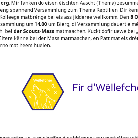
ierg
. Mir fänken do eisen éischten Aascht (Thema) zesumme
b eng spannend Versammlung zum Thema Reptilien. Dir ken
olleege matbrénge bei eis ass jidderee wëllkomm. Den
8 
ersammlung um
14.00
um Bierg, di Versammlung dauert e mé
0h bei
der Scouts-Mass
matmaachen. Kuckt dofir uewe bei 
’Eltere kënne bei der Mass matmaachen, en Patt mat eis dr
rno mat heem huelen.
Fir d’Wëllefch
geet erëm un, a mir hoffen dir sidd genausou motivéiert wéi