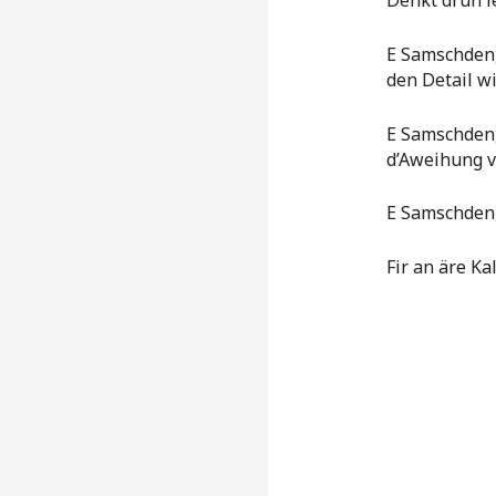
Denkt drun i
E Samschden
den Detail w
E Samschden
d’Aweihung vu
E Samschden
Fir an äre Ka