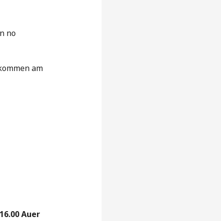
n no
kommen am
 16.00 Auer