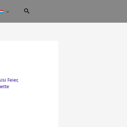
isi Feier
,
ette