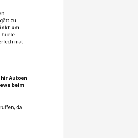
en
gëtt zu
änkt um
l huele
erlech mat
 hir Autoen
 uewe beim
ruffen, da