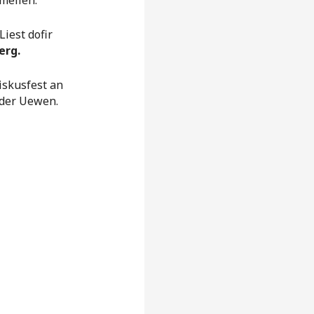
mellen.
 Liest dofir
erg.
ziskusfest an
ider Uewen.