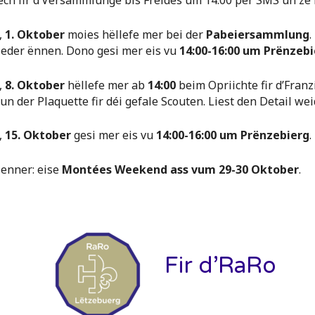
ech fir d’Versammlunge bis Freides um 14:00 per SMS un ze 
,
1. Oktober
moies hëllefe mer bei der
Pabeiersammlung
.
ieder ënnen. Dono gesi mer eis vu
14:00-16:00 um Prënzebi
,
8. Oktober
hëllefe mer ab
14:00
beim Opriichte fir d’Fran
n der Plaquette fir déi gefale Scouten. Liest den Detail we
,
15. Oktober
gesi mer eis vu
14:00-16:00 um Prënzebierg
.
lenner: eise
Montées Weekend ass vum 29-30 Oktober
.
Fir d’RaRo