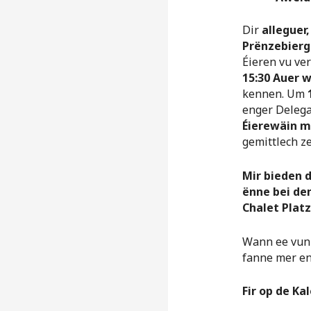
Dir
alleguer
Prënzebier
Éieren vu v
15:30 Auer 
kennen. Um
enger Delega
Éierewäin m
gemittlech z
Mir bieden d
ënne bei dem
Chalet Platz
Wann ee vun I
fanne mer en
Fir op de Ka