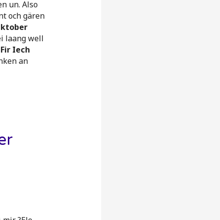
n un. Also
nt och gären
Oktober
i laang well
„
Fir Iech
énken an
er
 mir ?Elo