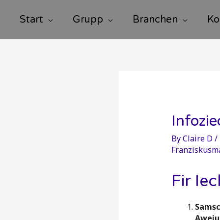
Start
Grupp
Branchen
Ko
Infozi
By
Claire D
/
Franziskusm
Fir Iec
Samsc
Aweiu