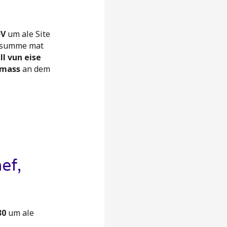
DV
um ale Site
esumme mat
ll vun eise
smass
an dem
ef,
30
um ale