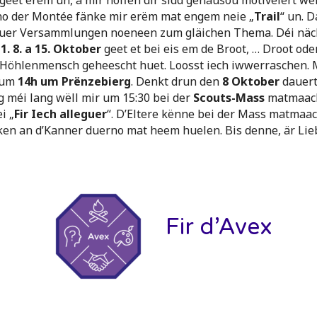
o der Montée fänke mir erëm mat engem neie „
Trail
“ un. 
puer Versammlungen noeneen zum gläichen Thema. Déi näc
n
1. 8. a 15. Oktober
geet et bei eis em de Broot, … Droot ode
öhlenmensch geheescht huet. Loosst iech iwwerraschen. M
s um
14h um Prënzebierg
. Denkt drun den
8 Oktober
dauert
méi lang wëll mir um 15:30 bei der
Scouts-Mass
matmaach
i „
Fir Iech alleguer
“. D’Eltere kënne bei der Mass matmaac
ken an d’Kanner duerno mat heem huelen. Bis denne, är Lieb
Fir d’Avex