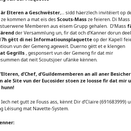
, är Elteren a Geschwëster
,… sidd häerzlech invitéiert op d
g
ze kommen a mat eis des
Scouts-Mass
ze feieren. Di Mass 
erstuerwene Memberen aus eisem Grupp gehalen. D‘Mass
f
wärend
der Versammlung un, fir dat och d’Kanner dorun dee
17h gëtt di nei Informatiounsplaquette
op der Kapell fei
tioun vun der Gemeng ageweit. Duerno gëtt et e klengen
at Gegrills
, gesponsert vun der Gemeng fir dat mir
esummen dat neit Scoutsjoer ufänke kënnen.
’Elteren, d’Chef, d‘Guildememberen an all aner Besicher
 ale Site vun der Eucosider stoen ze loosse fir dat mir
 hunn!
ech net gutt ze Fouss ass, kënnt Dir d’Claire (691683999) u
g Léisung mat Navette-System.
lenner: