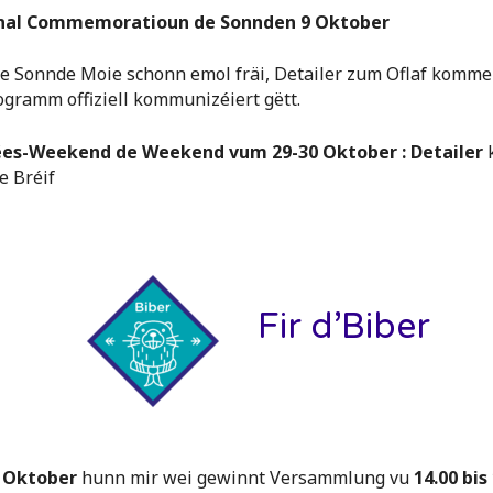
nal Commemoratioun de Sonnden 9 Oktober
ee Sonnde Moie schonn emol fräi, Detailer zum Oflaf komme
ogramm offiziell kommunizéiert gëtt.
es-Weekend de Weekend vum 29-30 Oktober : Detailer
e Bréif
Fir d’Biber
. Oktober
hunn mir wei gewinnt Versammlung vu
14.00 bis