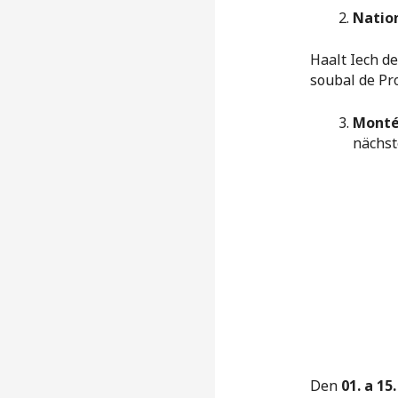
Natio
Haalt Iech d
soubal de Pr
Monté
nächst
Den
01. a 15