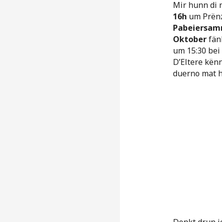
Mir hunn di 
16h
um Prën
Pabeiersam
Oktober
fän
um 15:30 bei
D’Eltere kën
duerno mat 