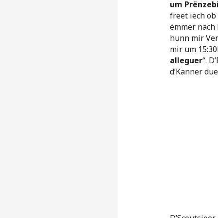
um Prënzeb
freet iech o
ëmmer nach K
hunn mir V
mir um 15:3
alleguer
“. D
d’Kanner due
D’Scoutsjoer 