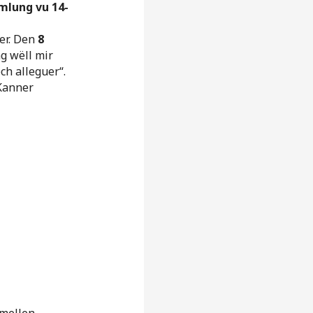
lung vu 14-
er. Den
8
g wëll mir
ch alleguer“.
’Kanner