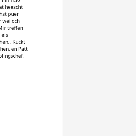
Dat heescht
hst puer
r wei och
ir treffen
 eis
en. . Kuckt
hen, en Patt
lingschef.