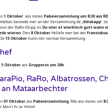
en
1 Oktober
ass moies
Pabeiersammlung um 8:30 ass R
omëttes bereede mer an der Versammlung de „
Kéiskapp
“ z
un der RaRo-Ekipp vir.
Do wier et wierklech gutt wann vi
ede wieren
. Den
8 Oktober
hëllefe mer bei der
Franzisku
 De
15 Oktober
hunn mir normal Versammlung.
Chef
h
5 Oktober
ass
Grupperot um 20h
.
CaraPio, RaRo, Albatrossen, Ch
e an Mataarbechter
en
01 Oktober
ass
Pabeiersammlung
. Rdv ass moies um
8:
. Merci fir är Hëllef.