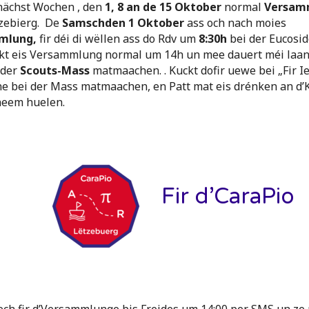
nächst Wochen , den
1, 8 an de 15 Oktober
normal
Versamm
zebierg. De
Samschden 1 Oktober
ass och nach moies
mlung,
fir déi di wëllen ass do Rdv um
8:30h
bei der Eucosid
kt eis Versammlung normal um 14h un mee dauert méi laan
 der
Scouts-Mass
matmaachen. . Kuckt dofir uewe bei „Fir Ie
ne bei der Mass matmaachen, en Patt mat eis drénken an d
heem huelen.
Fir d’CaraPio