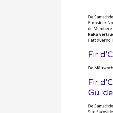
De Samschd
Eucosider. N
de Membere v
RaRo vertru
Patt duerno.
Fir d’
De Mëttwoc
Fir d’
Guild
De Samschd
Site Eucosider