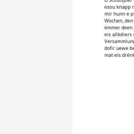
esou knapp n
mir hunn e 
Wochen, de
ëmmer deen H
eis allkéier
Versammlung 
dofir uewe be
mat eis drén