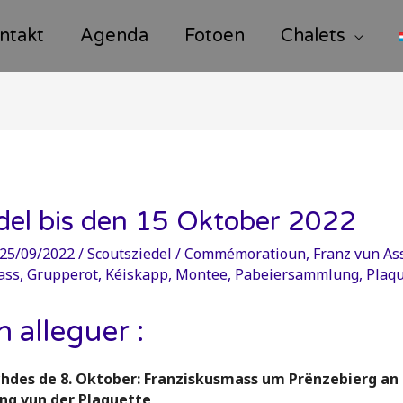
ntakt
Agenda
Fotoen
Chalets
edel bis den 15 Oktober 2022
25/09/2022
/
Scoutsziedel
/
Commémoratioun
,
Franz vun Ass
ass
,
Grupperot
,
Kéiskapp
,
Montee
,
Pabeiersammlung
,
Plaqu
h alleguer :
hdes de 8. Oktober: Franziskusmass um Prënzebierg an
ng vun der Plaquette