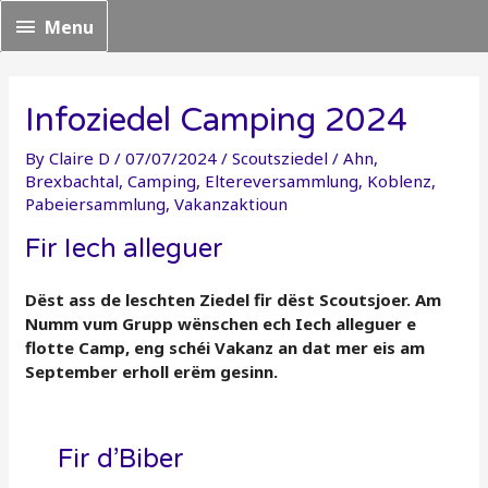
Menu
Menu
Infoziedel Camping 2024
By
Claire D
/
07/07/2024
/
Scoutsziedel
/
Ahn
,
Brexbachtal
,
Camping
,
Eltereversammlung
,
Koblenz
,
Pabeiersammlung
,
Vakanzaktioun
Fir Iech alleguer
Dëst ass de leschten Ziedel fir dëst Scoutsjoer. Am
Numm vum Grupp wënschen ech Iech alleguer e
flotte Camp, eng schéi Vakanz an dat mer eis am
September erholl erëm gesinn.
Fir d’Biber