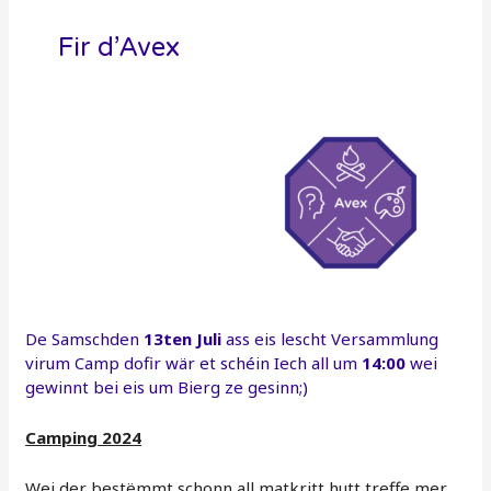
Fir d’Avex
De Samschden
13ten Juli
ass eis lescht Versammlung
virum Camp dofir wär et schéin Iech all um
14:00
wei
gewinnt bei eis um Bierg ze gesinn;)
Camping 2024
Wei der bestëmmt schonn all matkritt hutt treffe mer