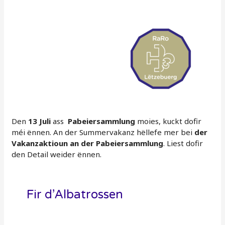
Den
13 Juli
ass
Pabeiersammlung
moies, kuckt dofir
méi ënnen. An der Summervakanz hëllefe mer bei
der
Vakanzaktioun an der Pabeiersammlung
. Liest dofir
den Detail weider ënnen.
Fir d’Albatrossen