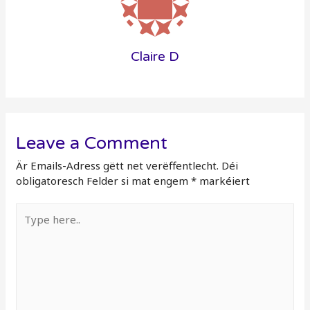
Claire D
Leave a Comment
Är Emails-Adress gëtt net verëffentlecht.
Déi
obligatoresch Felder si mat engem
*
markéiert
Type
here..