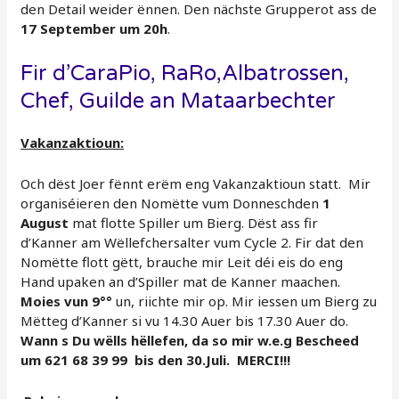
den Detail weider ënnen. Den nächste Grupperot ass de
17 September um 20h
.
Fir d’CaraPio, RaRo,Albatrossen,
Chef, Guilde an Mataarbechter
Vakanzaktioun:
Och dëst Joer fënnt erëm eng Vakanzaktioun statt. Mir
organiséieren den Nomëtte vum Donneschden
1
August
mat flotte Spiller um Bierg. Dëst ass fir
d’Kanner am Wëllefchersalter vum Cycle 2. Fir dat den
Nomëtte flott gëtt, brauche mir Leit déi eis do eng
Hand upaken an d’Spiller mat de Kanner maachen.
Moies vun 9°°
un, riichte mir op. Mir iessen um Bierg zu
Mëtteg d’Kanner si vu 14.30 Auer bis 17.30 Auer do.
Wann s Du wëlls hëllefen, da so mir w.e.g Bescheed
um 621 68 39 99 bis den 30.Juli. MERCI!!!