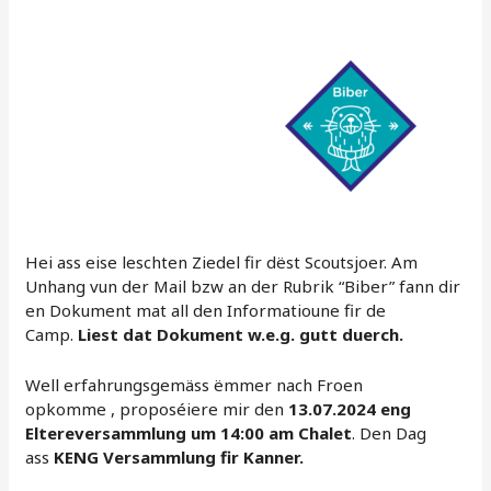
Hei ass eise leschten Ziedel fir dëst Scoutsjoer. Am
Unhang vun der Mail bzw an der Rubrik “Biber” fann dir
en Dokument mat all den Informatioune fir de
Camp.
Liest dat Dokument w.e.g. gutt duerch.
Well erfahrungsgemäss ëmmer nach Froen
opkomme , proposéiere mir den
13.07.2024 eng
Eltereversammlung um 14:00 am Chalet
. Den Dag
ass
KENG Versammlung fir Kanner.