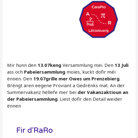
Mir hunn den
13.07keng
Versammlung mei. Den
13 Juli
ass och
Pabeiersammlung
moies, kuckt dofir méi
ënnen. Den
19.07grille mer Owes um Prenzebierg
.
Bréngt ären eegene Proviant a Gedrénks mat. An der
Summervakanz hëllefe mer bei
der Vakanzaktioun an
der Pabeiersammlung
. Liest dofir den Detail weider
ënnen
Fir d’RaRo