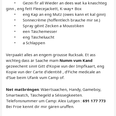
• Gezei fir all Wieder an dees wat ka knaschteg
ginn , eng fett Fleecejackett, K-way+ Box
• eng Kap an eng Mutz (owes kann et kal ginn)
• Sonnecrème (hoffentlech brauche mir se.)
• Spray géint Zecken a Mousstiken
• een Täschemesser
• eng Täscheluucht
• a Schlappen
Verpaakt alles an engem grousse Rucksak. Et ass
wichteg dass är Saache mam
Numm vum Kand
gezeechent sinn! Gitt d’Kopie vun der Impfkaart, eng
Kopie vun der Carte d’identité , d’Fiche medicale an
d’Sue beim Ufank vum Camp of.
Net matbréngen
: Wäertsaachen, Handy, Gameboy,
Smartwatch, Täschegeld a Séissegkeeten.
Telefonsnummer um Camp: Alex Lutgen :
691 177 773
Bei Froe kennt dir mir gären uruffen.