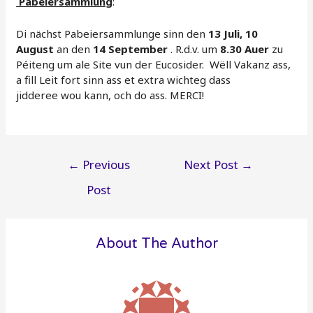
Pabeiersammlung
:
Di nächst Pabeiersammlunge sinn den
13 Juli,
10
August
an den
14 September
. R.d.v. um
8.30 Auer
zu
Péiteng um ale Site vun der Eucosider. Wëll Vakanz ass,
a fill Leit fort sinn ass et extra wichteg dass
jidderee wou kann, och do ass. MERCI!
Post
←
Previous
Next Post
→
navigation
Post
About The Author