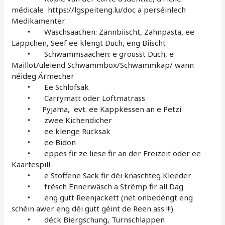
médicale https://lgspeiteng.lu/doc a perséinlech
Medikamenter
• Wäschsaachen: Zännbiischt, Zahnpasta, ee
Läppchen, Seef ee klengt Duch, eng Biischt
• Schwammsaachen: e grousst Duch, e
Maillot/uleiend Schwammbox/Schwammkap/ wann
néideg Ärmecher
• Ee Schlofsak
• Carrymatt oder Loftmatrass
• Pyjama, evt. ee Kappkëssen an e Petzi
• zwee Kichendicher
• ee klenge Rucksak
• ee Bidon
• eppes fir ze liese fir an der Freizeit oder ee
Kaartespill
• e Stoffene Sack fir déi knaschteg Kleeder
• frësch Ënnerwäsch a Strëmp fir all Dag
• eng gutt Reenjackett (net onbedéngt eng
schéin awer eng déi gutt géint de Reen ass !!!)
• déck Biergschung, Turnschlappen