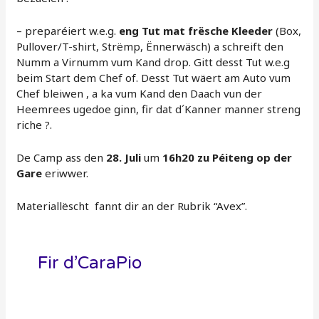
– preparéiert w.e.g.
eng Tut mat frësche Kleeder
(Box,
Pullover/T-shirt, Strëmp, Ënnerwäsch) a schreift den
Numm a Virnumm vum Kand drop. Gitt desst Tut w.e.g
beim Start dem Chef of. Desst Tut wäert am Auto vum
Chef bleiwen , a ka vum Kand den Daach vun der
Heemrees ugedoe ginn, fir dat d´Kanner manner streng
riche ?.
De Camp ass den
28. Juli
um
16h20 zu Péiteng op der
Gare
eriwwer.
Materiallëscht fannt dir an der Rubrik “Avex”.
Fir d’CaraPio