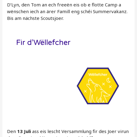
D’Lyn, den Tom an ech freeën eis ob e flotte Camp a
wënschen iech an ärer Famill eng schéi Summervakanz.
Bis am nächste Scoutsjoer.
Fir d’Wëllefcher
Den
13 Juli
ass eis lescht Versammlung fir des Joer virun