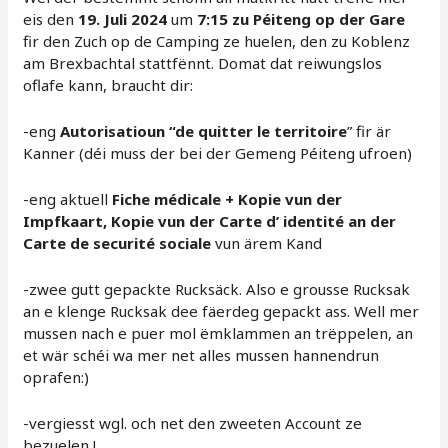
eis den
19. Juli 2024
um
7:15 zu Péiteng op der Gare
fir den Zuch op de Camping ze huelen, den zu Koblenz
am Brexbachtal stattfënnt. Domat dat reiwungslos
oflafe kann, braucht dir:
-eng
Autorisatioun “de quitter le territoire
” fir är
Kanner (déi muss der bei der Gemeng Péiteng ufroen)
-eng aktuell
Fiche médicale + Kopie vun der
Impfkaart, Kopie vun der Carte d’ identité an der
Carte de securité sociale
vun ärem Kand
-zwee gutt gepackte Rucksäck. Also e grousse Rucksak
an e klenge Rucksak dee fäerdeg gepackt ass. Well mer
mussen nach e puer mol ëmklammen an trëppelen, an
et wär schéi wa mer net alles mussen hannendrun
oprafen:)
-vergiesst wgl. och net den zweeten Account ze
bezuelen !