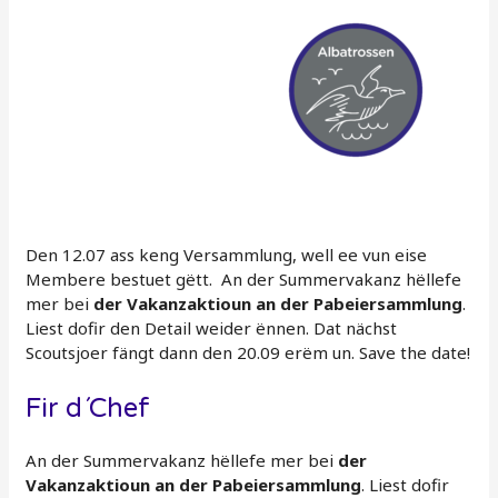
Den 12.07 ass keng Versammlung, well ee vun eise
Membere bestuet gëtt. An der Summervakanz hëllefe
mer bei
der Vakanzaktioun an der Pabeiersammlung
.
Liest dofir den Detail weider ënnen. Dat nächst
Scoutsjoer fängt dann den 20.09 erëm un. Save the date!
Fir d´Chef
An der Summervakanz hëllefe mer bei
der
Vakanzaktioun an der Pabeiersammlung
. Liest dofir