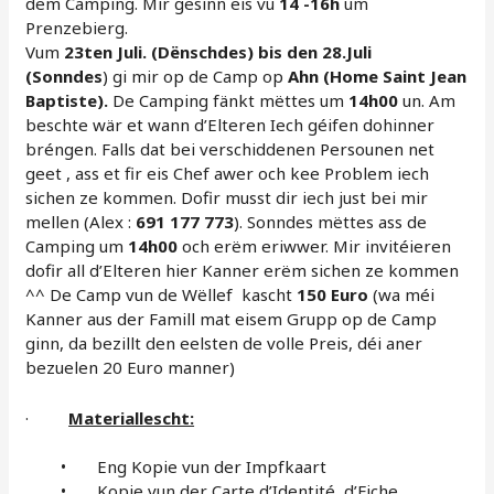
dem Camping. Mir gesinn eis vu
14 -16h
um
Prenzebierg.
Vum
23ten Juli. (Dënschdes) bis den 28.Juli
(Sonndes
) gi mir op de Camp op
Ahn (Home Saint Jean
Baptiste).
De Camping fänkt mëttes um
14h00
un. Am
beschte wär et wann d’Elteren Iech géifen dohinner
bréngen. Falls dat bei verschiddenen Persounen net
geet , ass et fir eis Chef awer och kee Problem iech
sichen ze kommen. Dofir musst dir iech just bei mir
mellen (Alex :
691 177 773
). Sonndes mëttes ass de
Camping um
14h00
och erëm eriwwer. Mir invitéieren
dofir all d’Elteren hier Kanner erëm sichen ze kommen
^^ De Camp vun de Wëllef kascht
150 Euro
(wa méi
Kanner aus der Famill mat eisem Grupp op de Camp
ginn, da bezillt den eelsten de volle Preis, déi aner
bezuelen 20 Euro manner)
·
Materiallescht:
• Eng Kopie vun der Impfkaart
• Kopie vun der Carte d’Identité, d’Fiche